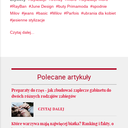
RayBan
June Design
buty Primamoda
spodnie
Milov
jeans
basic
Milov
Parfois
ubrania dla kobiet
jesienne stylizacje
Czytaj dalej...
Polecane artykuły
Preparaty do rzęs - jak zbudować zaplecze gabinetu do
dwóch różnych rodzajów zabiegów
CZYTAJ DALEJ
Które warzywa mają najwięcej białka? Ranking i fakty, o