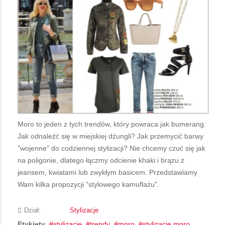
Moro to jeden z tych trendów, który powraca jak bumerang.
Jak odnaleźć się w miejskiej dżungli? Jak przemycić barwy
"wojenne" do codziennej stylizacji? Nie chcemy czuć się jak
na poligonie, dlatego łączmy odcienie khaki i brązu z
jeansem, kwiatami lub zwykłym basicem. Przedstawiamy
Wam kilka propozycji "stylowego kamuflażu".
Dział:
Stylizacje
Etykiety
stylizacje
trendy
moro
stylizacje moro