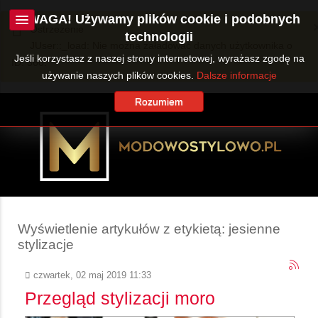
UWAGA! Używamy plików cookie i podobnych
Ostrzeżenie
technologii
JUser::_load: Nie można załadować danych użytkownika o
Jeśli korzystasz z naszej strony internetowej, wyrażasz zgodę na
ID: 360.
używanie naszych plików cookies.
Dalsze informacje
Rozumiem
Wyświetlenie artykułów z etykietą: jesienne
stylizacje
czwartek, 02 maj 2019 11:33
Przegląd stylizacji moro