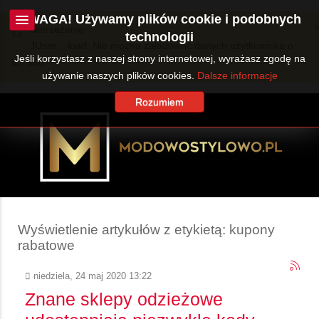
UWAGA! Używamy plików cookie i podobnych
Ostrzeżenie
technologii
JUser::_load: Nie można załadować danych użytkownika o
Jeśli korzystasz z naszej strony internetowej, wyrażasz zgodę na
ID: 360.
używanie naszych plików cookies.
Dalsze informacje
Rozumiem
Wyświetlenie artykułów z etykietą: kupony
rabatowe
niedziela, 24 maj 2020 13:22
Znane sklepy odzieżowe