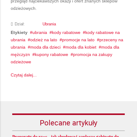
przegląd najciekawszych okazji i ofert znanych sklepów
odzieżowych.
Dział:
Ubrania
Etykiety
ubrania
kody rabatowe
kody rabatowe na
ubrania
odzież na lato
promocje na lato
przeceny na
ubrania
moda dla dzieci
moda dla kobiet
moda dla
mężczyzn
kupony rabatowe
promocja na zakupy
odzieżowe
Czytaj dalej...
Polecane artykuły
Preparaty do rzęs - jak zbudować zaplecze gabinetu do