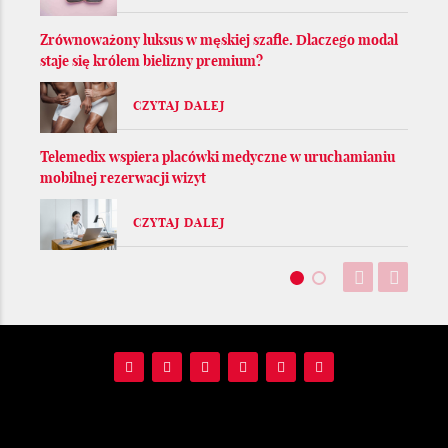
Zrównoważony luksus w męskiej szafie. Dlaczego modal
staje się królem bielizny premium?
CZYTAJ DALEJ
Telemedix wspiera placówki medyczne w uruchamianiu
mobilnej rezerwacji wizyt
CZYTAJ DALEJ