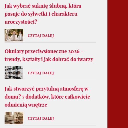
Jak wybrać suknię ślubną, która
pasuje do sylwetki i charakteru
uroczystości?
CZYTAJ DALEJ
Okulary przeciwsłoneczne 2026 -
trendy, kształty i jak dobrać do twarzy
CZYTAJ DALEJ
Jak stworzyć przytulną atmosferę w
domu? 7 dodatków, które całkowicie
odmienią wnętrze
CZYTAJ DALEJ