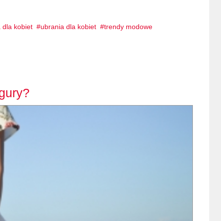
dla kobiet
ubrania dla kobiet
trendy modowe
gury?