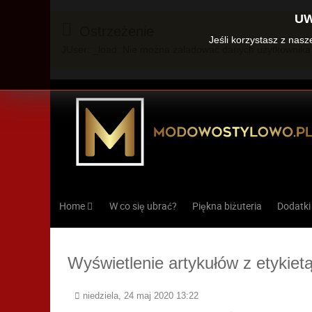
UW
Ostrzeżenie
Jeśli korzystasz z nas
JUser::_load: Nie można załadować danych użytkownika 
Home
W co się ubrać?
Piękna biżuteria
Dodatki
Wyświetlenie artykułów z etykiet
niedziela, 24 maj 2020 13:22