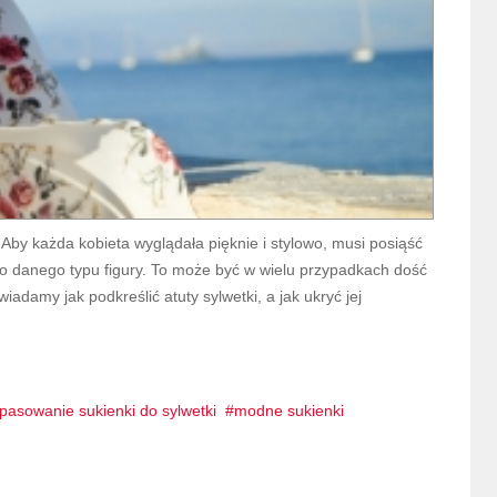
Aby każda kobieta wyglądała pięknie i stylowo, musi posiąść
 danego typu figury. To może być w wielu przypadkach dość
damy jak podkreślić atuty sylwetki, a jak ukryć jej
pasowanie sukienki do sylwetki
modne sukienki