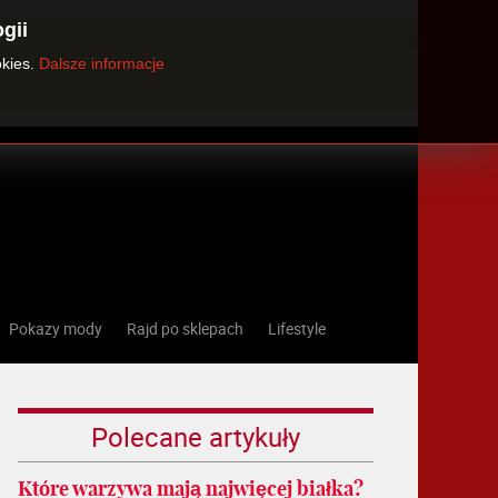
gii
×
okies.
Dalsze informacje
Pokazy mody
Rajd po sklepach
Lifestyle
Polecane artykuły
Które warzywa mają najwięcej białka?