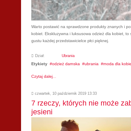
Warto postawić na sprawdzone produkty znanych i pol
kobiet. Ekskluzywna i luksusowa odzież dla kobiet, t
gustu każdej przedstawicielce płci pięknej.
Dział:
Ubrania
Etykiety
odzież damska
ubrania
moda dla kobie
Czytaj dalej...
czwartek, 10 październik 2019 13:33
7 rzeczy, których nie może zab
jesieni