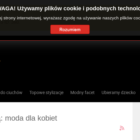
AGA! Używamy plików cookie i podobnych technolo
zej strony internetowej, wyrażasz zgodę na używanie naszych plików co
o ID: 360.
Rozumiem
 do ciuchów
Topowe stylizacje
Modny facet
Ubieramy dziecko
ą: moda dla kobiet