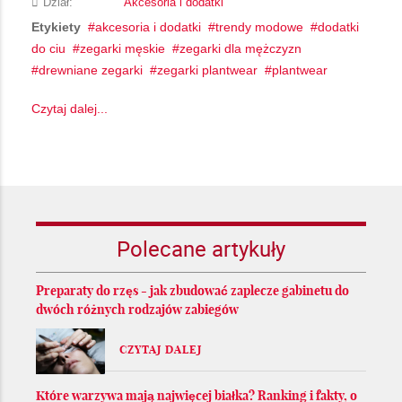
Dział:
Akcesoria i dodatki
Etykiety
akcesoria i dodatki
trendy modowe
dodatki
do ciu
zegarki męskie
zegarki dla mężczyzn
drewniane zegarki
zegarki plantwear
plantwear
Czytaj dalej...
Polecane artykuły
Preparaty do rzęs - jak zbudować zaplecze gabinetu do
dwóch różnych rodzajów zabiegów
CZYTAJ DALEJ
Które warzywa mają najwięcej białka? Ranking i fakty, o