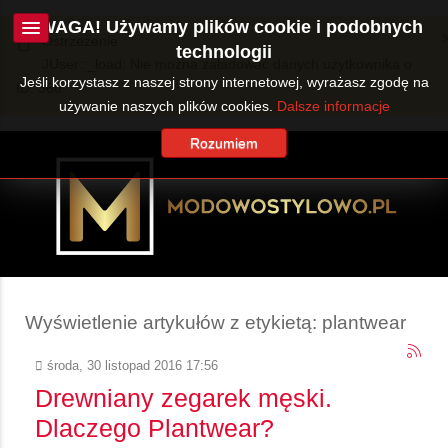
UWAGA! Używamy plików cookie i podobnych
Ostrzeżenie
technologii
JUser::_load: Nie można załadować danych użytkownika o
Jeśli korzystasz z naszej strony internetowej, wyrażasz zgodę na
ID: 360.
używanie naszych plików cookies.
Dalsze informacje
Rozumiem
Wyświetlenie artykułów z etykietą: plantwear
środa, 30 listopad 2016 17:56
Drewniany zegarek męski.
Dlaczego Plantwear?