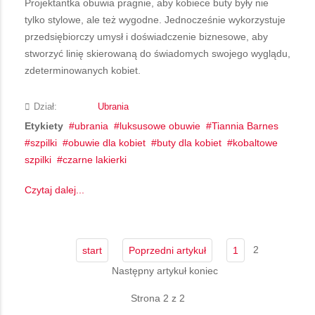
Projektantka obuwia pragnie, aby kobiece buty były nie
tylko stylowe, ale też wygodne. Jednocześnie wykorzystuje
przedsiębiorczy umysł i doświadczenie biznesowe, aby
stworzyć linię skierowaną do świadomych swojego wyglądu,
zdeterminowanych kobiet.
Dział:
Ubrania
Etykiety
ubrania
luksusowe obuwie
Tiannia Barnes
szpilki
obuwie dla kobiet
buty dla kobiet
kobaltowe
szpilki
czarne lakierki
Czytaj dalej...
2
start
Poprzedni artykuł
1
Następny artykuł
koniec
Strona 2 z 2