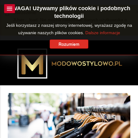
UWAGA! Używamy plików cookie i podobnych
Ostrzeżenie
technologii
JUser::_load: Nie można załadować danych użytkownika o
Jeśli korzystasz z naszej strony internetowej, wyrażasz zgodę na
ID: 360.
używanie naszych plików cookies.
Dalsze informacje
Rozumiem