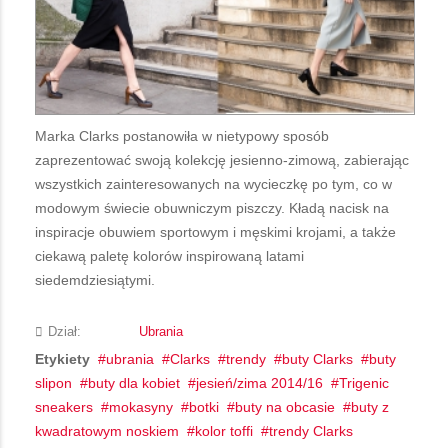
Marka Clarks postanowiła w nietypowy sposób
zaprezentować swoją kolekcję jesienno-zimową, zabierając
wszystkich zainteresowanych na wycieczkę po tym, co w
modowym świecie obuwniczym piszczy. Kładą nacisk na
inspiracje obuwiem sportowym i męskimi krojami, a także
ciekawą paletę kolorów inspirowaną latami
siedemdziesiątymi.
Dział:
Ubrania
Etykiety
ubrania
Clarks
trendy
buty Clarks
buty
slipon
buty dla kobiet
jesień/zima 2014/16
Trigenic
sneakers
mokasyny
botki
buty na obcasie
buty z
kwadratowym noskiem
kolor toffi
trendy Clarks