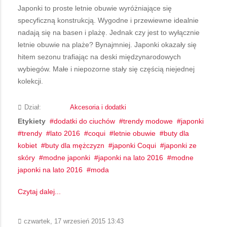
Japonki to proste letnie obuwie wyróżniające się
specyficzną konstrukcją. Wygodne i przewiewne idealnie
nadają się na basen i plażę. Jednak czy jest to wyłącznie
letnie obuwie na plaże? Bynajmniej. Japonki okazały się
hitem sezonu trafiając na deski międzynarodowych
wybiegów. Małe i niepozorne stały się częścią niejednej
kolekcji.
Dział:
Akcesoria i dodatki
Etykiety
dodatki do ciuchów
trendy modowe
japonki
trendy
lato 2016
coqui
letnie obuwie
buty dla
kobiet
buty dla mężczyzn
japonki Coqui
japonki ze
skóry
modne japonki
japonki na lato 2016
modne
japonki na lato 2016
moda
Czytaj dalej...
czwartek, 17 wrzesień 2015 13:43