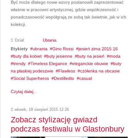
Być może dlatego nowe wzory postanowili zaprezentować
właśnie w pracowni artystycznej, gdzie współczesność i
ponadczasowość współgrają ze sobą tak świetnie, jak w ich
kolekcji.
Dział:
Ubrania
Etykiety
ubrania
Gino Rossi
jesień zima 2015 16
buty dla kobiet
buty jesienne
buty na jesień
moda
trendy
Timeless Elegance
eleganckie obuwie
buty
na płaskiej podeszwie
Flawless
czółenka na obcasie
Social Superheros
Destilledto
casual
Czytaj dalej...
wtorek, 18 sierpień 2015 12:26
Zobacz stylizację gwiazd
podczas festiwalu w Glastonbury