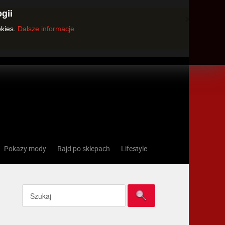
gii
×
okies.
Dalsze informacje
Pokazy mody
Rajd po sklepach
Lifestyle