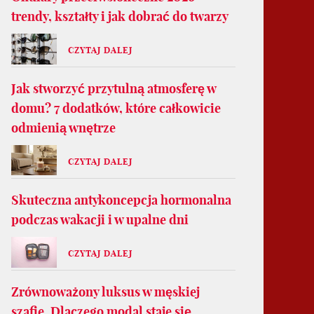
trendy, kształty i jak dobrać do twarzy
CZYTAJ DALEJ
Jak stworzyć przytulną atmosferę w
domu? 7 dodatków, które całkowicie
odmienią wnętrze
CZYTAJ DALEJ
Skuteczna antykoncepcja hormonalna
podczas wakacji i w upalne dni
CZYTAJ DALEJ
Zrównoważony luksus w męskiej
szafie. Dlaczego modal staje się