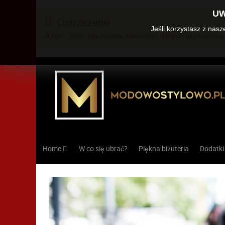
UW
Ostrzeżenie
Jeśli korzystasz z nas
JUser::_load: Nie można załadować danych użytkownika 
Home
W co się ubrać?
Piękna biżuteria
Dodatki