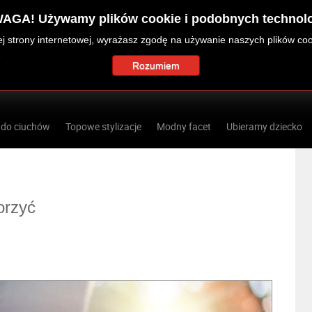
AGA! Używamy plików cookie i podobnych technolo
zej strony internetowej, wyrażasz zgodę na używanie naszych plików co
Rozumiem
 do ciuchów
Topowe stylizacje
Modny facet
Ubieramy dziecko
orzyć