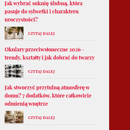
Jak wybrać suknię ślubną, która
pasuje do sylwetki i charakteru
uroczystości?
CZYTAJ DALEJ
Okulary przeciwsłoneczne 2026 -
trendy, kształty i jak dobrać do twarzy
CZYTAJ DALEJ
Jak stworzyć przytulną atmosferę w
domu? 7 dodatków, które całkowicie
odmienią wnętrze
CZYTAJ DALEJ