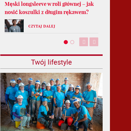
Męski longsleeve w roli głównej – jak
nosić koszulki z długim rękawem?
CZYTAJ DALEJ
Twój lifestyle