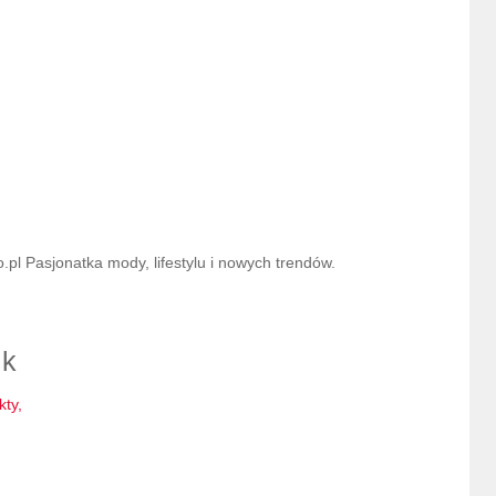
l Pasjonatka mody, lifestylu i nowych trendów.
ik
kty,