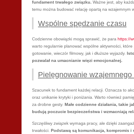
fundament trwałego związku.
Ważne jest, aby każda
temu można budować relację opartą na wzajemnym ws
Wspólne spędzanie czasu
Codzienne obowiązki mogą sprawić, że para
https://
warto regularnie planować wspólne aktywności, które 
gotowanie, wieczór filmowy, jak i dłuższe wyjazdy.
Ist
pozwalał na umacnianie więzi emocjonalnej.
Pielęgnowanie wzajemnego
Szacunek to fundament każdej relacji. Oznacza to ak
oraz unikanie krytyki i poniżania. Warto również pam
za drobne gesty.
Małe codzienne działania, takie 
budują poczucie bezpieczeństwa i wzmacniają rel
Szczęśliwy związek wymaga pracy, ale dzięki zaangażo
trwałości.
Podstawą są komunikacja, kompromis i s