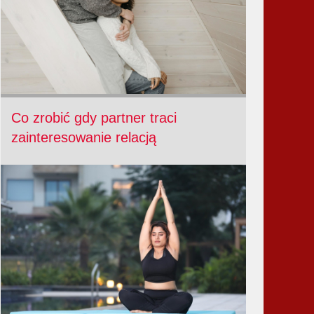
Co zrobić gdy partner traci
zainteresowanie relacją