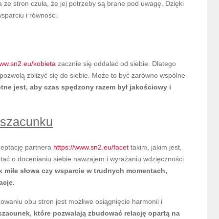
 ze stron czuła, że jej potrzeby są brane pod uwagę. Dzięki
parciu i równości.
www.sn2.eu/kobieta
zacznie się oddalać od siebie. Dlatego
pozwolą zbliżyć się do siebie. Może to być zarówno wspólne
otne jest, aby czas spędzony razem był jakościowy i
 szacunku
ceptację partnera
https://www.sn2.eu/facet
takim, jakim jest,
iętać o docenianiu siebie nawzajem i wyrażaniu wdzięczności
jak miłe słowa czy wsparcie w trudnych momentach,
ację.
waniu obu stron jest możliwe osiągnięcie harmonii i
zacunek, które pozwalają zbudować relację opartą na