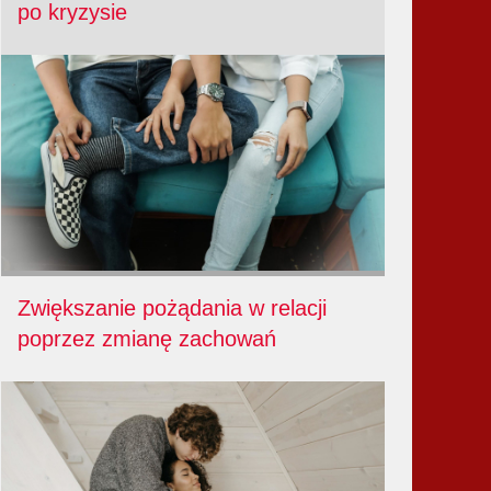
po kryzysie
Zwiększanie pożądania w relacji
poprzez zmianę zachowań