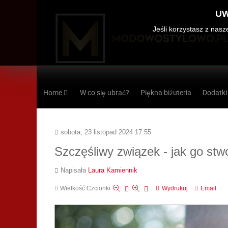
UW
Jeśli korzystasz z nas
Home
W co się ubrać?
Piękna biżuteria
Dodatki
sobota, 23 listopad 2024 17:55
Szczęśliwy związek - jak go stw
Napisała
Laura Kamiennik
Wielkość Czcionki
Wydrukuj
Email