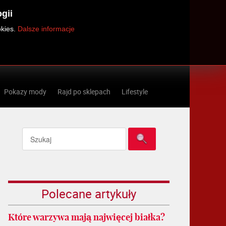
gii
okies.
Dalsze informacje
Pokazy mody
Rajd po sklepach
Lifestyle
Polecane artykuły
Które warzywa mają najwięcej białka?