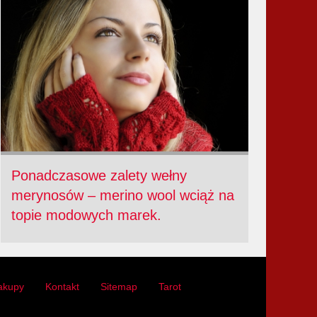
Ponadczasowe zalety wełny
merynosów – merino wool wciąż na
topie modowych marek.
akupy
Kontakt
Sitemap
Tarot