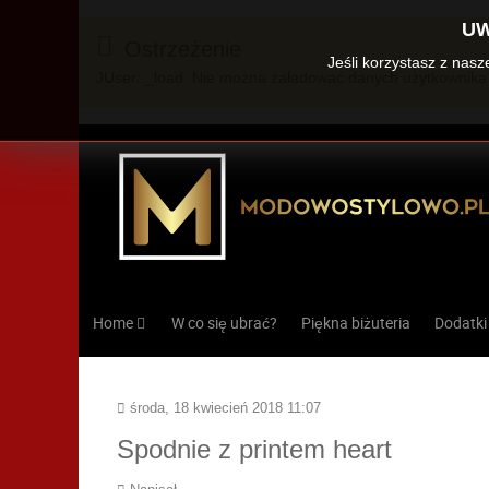
UW
Ostrzeżenie
Jeśli korzystasz z nas
JUser::_load: Nie można załadować danych użytkownika 
Home
W co się ubrać?
Piękna biżuteria
Dodatki
środa, 18 kwiecień 2018 11:07
Spodnie z printem heart