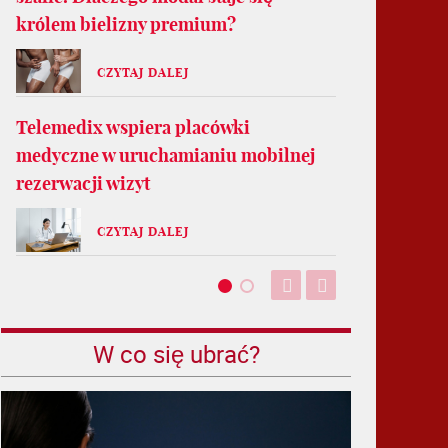
królem bielizny premium?
CZYTAJ DALEJ
Telemedix wspiera placówki
medyczne w uruchamianiu mobilnej
rezerwacji wizyt
CZYTAJ DALEJ
W co się ubrać?