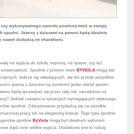
eku czy wykonywanego zawodu powinna mieć w swojej
ch spodni. Jeansy z dziurami na pewno będą idealnie
e nawet dodadzą im charakteru.
ały na wyjścia do szkoły, imprezę, na spacer, czy też
uniwersalność. Spodnie z printem heart
BYVIOLA
mogą dać
jonych, dobrze się układających, ale też przede wszystkim
W końcu jeansy z dziurami są numerem jeden wśród spodni
 pewno będą sprawdzać się przez cały rok, niezależnie od
cej? Jednak czasami w sytuacjach wymagających większego
anckie spodnie. Zdecydowanie przydadzą się na wszelkie
wymarzonej pracy lub na elegancką kolacje. Tego typu spodnie
leganckie spodnie
ByViola
mogą być idealnym wyborem
owe bądź inne wielkie wyjścia. Dodatkowo jest to rodzaj