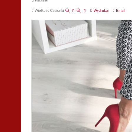
Napisał
Wielkość Czcionki
Wydrukuj
Email