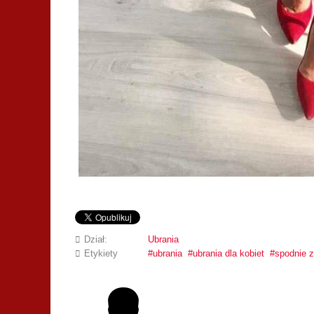
Dział:
Ubrania
Etykiety
ubrania
ubrania dla kobiet
spodnie 