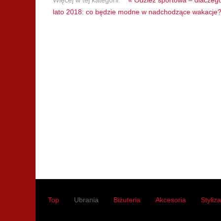
Więcej w tej kategorii:
« Odzież sportowa – dlaczeg
lato 2018: co będzie modne w nadchodzące wakacje?
Top
Ubrania
Biżuteria
Akcesoria
Styliz