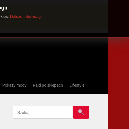
gii
×
okies.
Dalsze informacje
Pokazy mody
Rajd po sklepach
Lifestyle