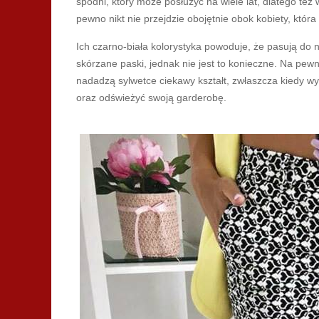
spodni, który może posłużyć na wiele lat, dlatego te
pewno nikt nie przejdzie obojętnie obok kobiety, któ
Ich czarno-biała kolorystyka powoduje, że pasują do 
skórzane paski, jednak nie jest to konieczne. Na pew
nadadzą sylwetce ciekawy kształt, zwłaszcza kiedy w
oraz odświeżyć swoją garderobę.