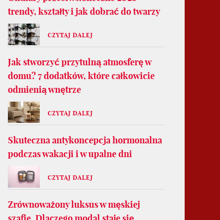
trendy, kształty i jak dobrać do twarzy
CZYTAJ DALEJ
Jak stworzyć przytulną atmosferę w
domu? 7 dodatków, które całkowicie
odmienią wnętrze
CZYTAJ DALEJ
Skuteczna antykoncepcja hormonalna
podczas wakacji i w upalne dni
CZYTAJ DALEJ
Zrównoważony luksus w męskiej
szafie. Dlaczego modal staje się