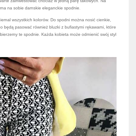
ż warte zainwestować chociaż w jedną parę takowych. Na
ra ma na sobie damskie eleganckie spodnie.
niemal wszystkich kolorów. Do spodni można nosić cienkie,
no będą pasować również bluzki z bufiastymi rękawami, które
ybierzemy te spodnie. Każda kobieta może odmienić swój styl