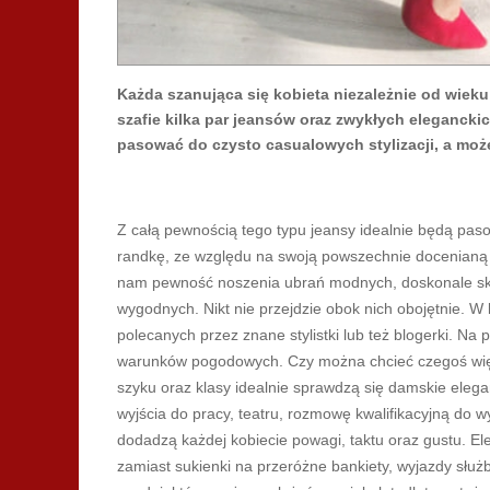
Każda szanująca się kobieta niezależnie od wi
szafie kilka par jeansów oraz zwykłych elegancki
pasować do czysto casualowych stylizacji, a moż
Z całą pewnością tego typu jeansy idealnie będą pasow
randkę, ze względu na swoją powszechnie docenianą 
nam pewność noszenia ubrań modnych, doskonale skro
wygodnych. Nikt nie przejdzie obok nich obojętnie. 
polecanych przez znane stylistki lub też blogerki. Na
warunków pogodowych. Czy można chcieć czegoś wię
szyku oraz klasy idealnie sprawdzą się damskie eleg
wyjścia do pracy, teatru, rozmowę kwalifikacyjną do 
dodadzą każdej kobiecie powagi, taktu oraz gustu. E
zamiast sukienki na przeróżne bankiety, wyjazdy służb