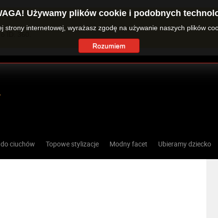
AGA! Używamy plików cookie i podobnych technolo
zej strony internetowej, wyrażasz zgodę na używanie naszych plików co
o ID: 360.
Rozumiem
 do ciuchów
Topowe stylizacje
Modny facet
Ubieramy dziecko