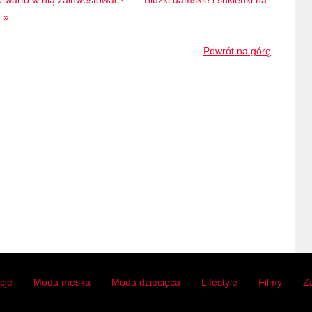
o warto w nią zainwestować?
Bluzki damskie i sukienki na
 »
Powrót na górę
acje
Moda męska
Moda dziecięca
Lifestyle
Filmy
Z