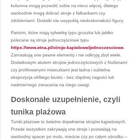
kolumna mogą pozwolić sobie na nieco więcej, dlatego
swobodnie mogą dobrać stroje z falbankami czy
zdobieniami. Dodatki nie uwypuklą niedoskonałości figury.
Paniom, które mają sylwetkę typu gruszka lub jabłko
polecane są stroje jednoczęściowe typu
https://www.etna.pl/stroje-kapielowe/jednoczesciowe
.
Zamaskują one pewne elementy i nie odkryją zbyt wiele.
Dodatkowym atutem strojów jednoczęściowych z fiszbinami
czy profilowanymi miseczkami jest ładna i subtelna
ekspozycja obfitego biustu - bez zbędnej nagości lub
nadmiernego zwracania na niego uwagi.
Doskonałe uzupełnienie, czyli
tunika plażowa
Tuniki plażowe to świetne dopełnienie strojów kąpielowych.
Przede wszystkim zakrywają one stroje i pozwalają na
swobodny spacer po molo, mieście czy po całym ośrodku –