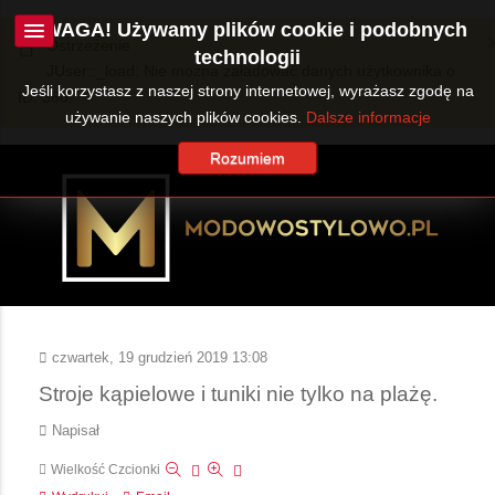
UWAGA! Używamy plików cookie i podobnych
Ostrzeżenie
technologii
JUser::_load: Nie można załadować danych użytkownika o
Jeśli korzystasz z naszej strony internetowej, wyrażasz zgodę na
ID: 360.
używanie naszych plików cookies.
Dalsze informacje
Rozumiem
czwartek, 19 grudzień 2019 13:08
Stroje kąpielowe i tuniki nie tylko na plażę.
Napisał
Wielkość Czcionki