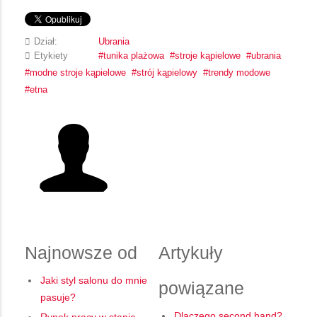
Dział:
Ubrania
Etykiety
tunika plażowa
stroje kąpielowe
ubrania
modne stroje kąpielowe
strój kąpielowy
trendy modowe
etna
Najnowsze od
Artykuły
Jaki styl salonu do mnie
powiązane
pasuje?
Dlaczego second hand?
Rynek pracy w stanie