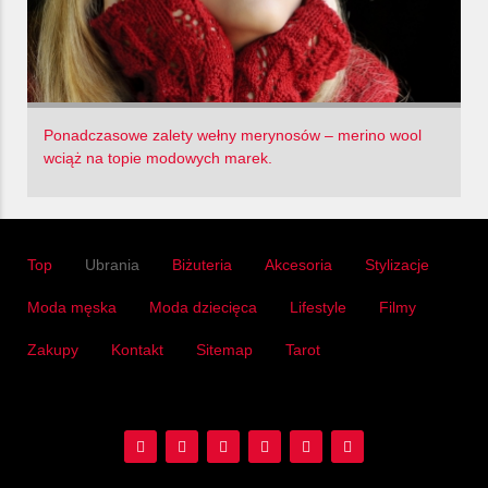
Ponadczasowe zalety wełny merynosów – merino wool
wciąż na topie modowych marek.
Top
Ubrania
Biżuteria
Akcesoria
Stylizacje
Moda męska
Moda dziecięca
Lifestyle
Filmy
Zakupy
Kontakt
Sitemap
Tarot