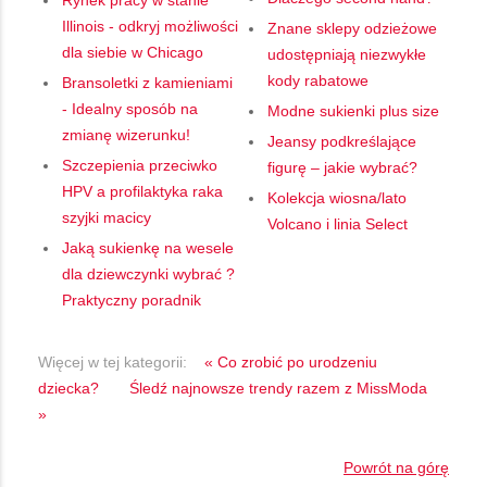
Illinois - odkryj możliwości
Znane sklepy odzieżowe
dla siebie w Chicago
udostępniają niezwykłe
kody rabatowe
Bransoletki z kamieniami
- Idealny sposób na
Modne sukienki plus size
zmianę wizerunku!
Jeansy podkreślające
Szczepienia przeciwko
figurę – jakie wybrać?
HPV a profilaktyka raka
Kolekcja wiosna/lato
szyjki macicy
Volcano i linia Select
Jaką sukienkę na wesele
dla dziewczynki wybrać ?
Praktyczny poradnik
Więcej w tej kategorii:
« Co zrobić po urodzeniu
dziecka?
Śledź najnowsze trendy razem z MissModa
»
Powrót na górę