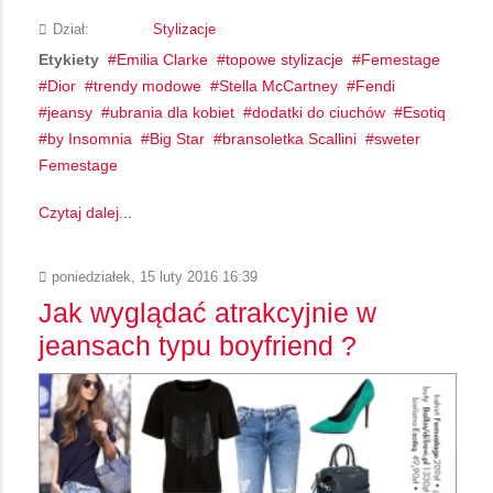
Dział:
Stylizacje
Etykiety
Emilia Clarke
topowe stylizacje
Femestage
Dior
trendy modowe
Stella McCartney
Fendi
jeansy
ubrania dla kobiet
dodatki do ciuchów
Esotiq
by Insomnia
Big Star
bransoletka Scallini
sweter
Femestage
Czytaj dalej...
poniedziałek, 15 luty 2016 16:39
Jak wyglądać atrakcyjnie w
jeansach typu boyfriend ?