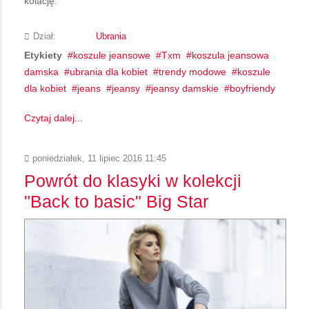
kolację.
Dział:
Ubrania
Etykiety
koszule jeansowe
Txm
koszula jeansowa
damska
ubrania dla kobiet
trendy modowe
koszule
dla kobiet
jeans
jeansy
jeansy damskie
boyfriendy
Czytaj dalej...
poniedziałek, 11 lipiec 2016 11:45
Powrót do klasyki w kolekcji
"Back to basic" Big Star