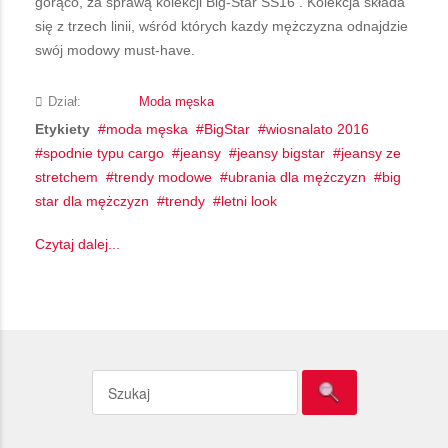
gorąco, za sprawą kolekcji Big-Star SS16 . Kolekcja składa
się z trzech linii, wśród których kazdy mężczyzna odnajdzie
swój modowy must-have.
Dział:
Moda męska
Etykiety
moda męska
BigStar
wiosnalato 2016
spodnie typu cargo
jeansy
jeansy bigstar
jeansy ze
stretchem
trendy modowe
ubrania dla mężczyzn
big
star dla mężczyzn
trendy
letni look
Czytaj dalej...