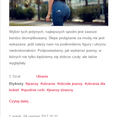
Wybór tych jedynych, najlepszych spodni jest zawsze
bardzo skomplikowany. Ślepe podążanie za modą nie jest
wskazane, jeśli zależy nam na podkreśleniu figury i ukryciu
niedoskonałości. Podpowiadamy, jak wybierać jeansy, w
których nie tylko będziemy się dobrze czuły, ale także
wyglądały.
Dział:
Ubrania
Etykiety
jeansy
ubrania
obcisłe jeansy
ubrania dla
kobiet
spodnie rurki
jeansy dzwony
Czytaj dalej...
piątek, 04 sierpień 2017 16:32