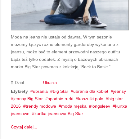
Moda na jeans nie ustaje od dawna. W tym sezonie
możemy łączyć różne elementy garderoby wykonane z
jeansu, może być to element przewodni naszego outfitu
bądź też tylko dodatek. Z myślą o bazowych ubraniach
marka Big Star powraca z kolekcją "Back to Basic."
Dział:
Ubrania
Etykiety
ubrania
Big Star
ubrania dla kobiet
jeansy
jeansy Big Star
spodnie rurki
koszulki polo
big star
2016
trendy modowe
moda męska
longsleev
kurtka
jeansowe
kurtka jeansowa Big Star
Czytaj dalej...