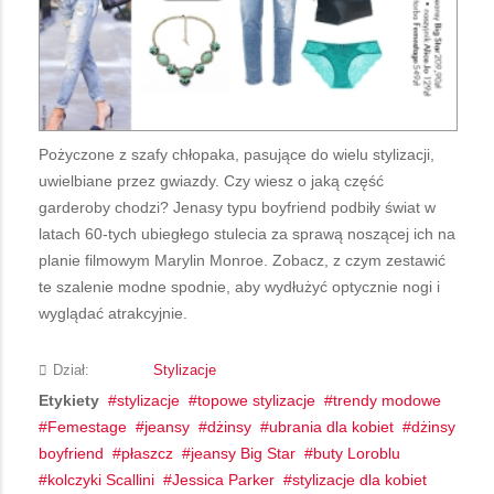
Pożyczone z szafy chłopaka, pasujące do wielu stylizacji,
uwielbiane przez gwiazdy. Czy wiesz o jaką część
garderoby chodzi? Jenasy typu boyfriend podbiły świat w
latach 60-tych ubiegłego stulecia za sprawą noszącej ich na
planie filmowym Marylin Monroe. Zobacz, z czym zestawić
te szalenie modne spodnie, aby wydłużyć optycznie nogi i
wyglądać atrakcyjnie.
Dział:
Stylizacje
Etykiety
stylizacje
topowe stylizacje
trendy modowe
Femestage
jeansy
dżinsy
ubrania dla kobiet
dżinsy
boyfriend
płaszcz
jeansy Big Star
buty Loroblu
kolczyki Scallini
Jessica Parker
stylizacje dla kobiet