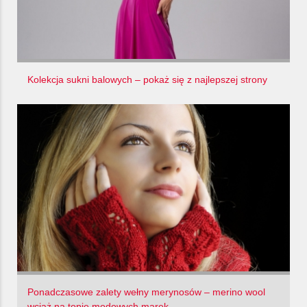
Kolekcja sukni balowych – pokaż się z najlepszej strony
Ponadczasowe zalety wełny merynosów – merino wool
wciąż na topie modowych marek.