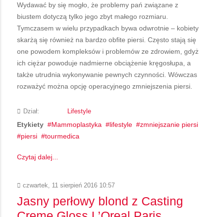
Wydawać by się mogło, że problemy pań związane z
biustem dotyczą tylko jego zbyt małego rozmiaru.
Tymczasem w wielu przypadkach bywa odwrotnie – kobiety
skarżą się również na bardzo obfite piersi. Często stają się
one powodem kompleksów i problemów ze zdrowiem, gdyż
ich ciężar powoduje nadmierne obciążenie kręgosłupa, a
także utrudnia wykonywanie pewnych czynności. Wówczas
rozważyć można opcję operacyjnego zmniejszenia piersi.
Dział:
Lifestyle
Etykiety
Mammoplastyka
lifestyle
zmniejszanie piersi
piersi
tourmedica
Czytaj dalej...
czwartek, 11 sierpień 2016 10:57
Jasny perłowy blond z Casting
Creme Gloss L’Oreal Paris