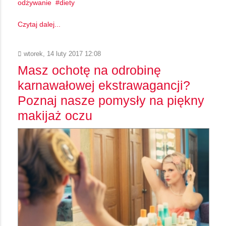
odżywanie
diety
Czytaj dalej...
wtorek, 14 luty 2017 12:08
Masz ochotę na odrobinę
karnawałowej ekstrawagancji?
Poznaj nasze pomysły na piękny
makijaż oczu