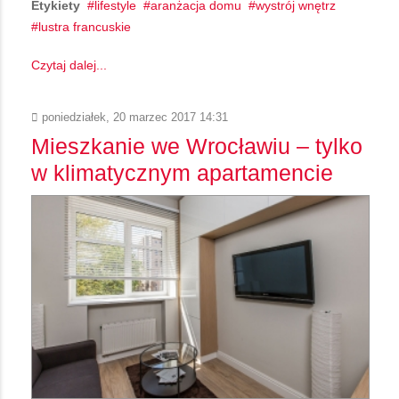
Etykiety
lifestyle
aranżacja domu
wystrój wnętrz
lustra francuskie
Czytaj dalej...
poniedziałek, 20 marzec 2017 14:31
Mieszkanie we Wrocławiu – tylko
w klimatycznym apartamencie