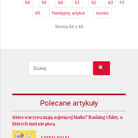
64
58
59
60
61
62
63
65
Następny artykuł
koniec
Strona 64 z 65
Polecane artykuły
Które warzywa mają najwięcej białka? Ranking i fakty, o
których inni nie piszą
CZYTAJ DALEJ