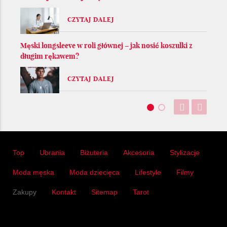
CZYTAJ DALEJ
Męski longsleeve w roli głównej – jak nosić koszulki z
długim rękawem?
CZYTAJ DALEJ
Top
Ubrania
Biżuteria
Akcesoria
Stylizacje
Moda męska
Moda dziecięca
Lifestyle
Filmy
Zakupy
Kontakt
Sitemap
Tarot