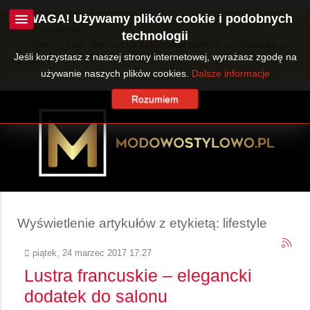
UWAGA! Używamy plików cookie i podobnych
Ostrzeżenie
technologii
JUser::_load: Nie można załadować danych użytkownika o
Jeśli korzystasz z naszej strony internetowej, wyrażasz zgodę na
ID: 360.
używanie naszych plików cookies.
Dalsze informacje
Rozumiem
Wyświetlenie artykułów z etykietą: lifestyle
piątek, 24 marzec 2017 17:27
Lustra francuskie – elegancki
dodatek do salonu