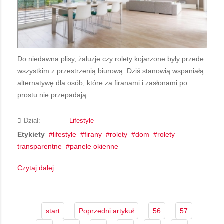
Do niedawna plisy, żaluzje czy rolety kojarzone były przede
wszystkim z przestrzenią biurową. Dziś stanowią wspaniałą
alternatywę dla osób, które za firanami i zasłonami po
prostu nie przepadają.
Dział:
Lifestyle
Etykiety
lifestyle
firany
rolety
dom
rolety
transparentne
panele okienne
Czytaj dalej...
start
Poprzedni artykuł
56
57