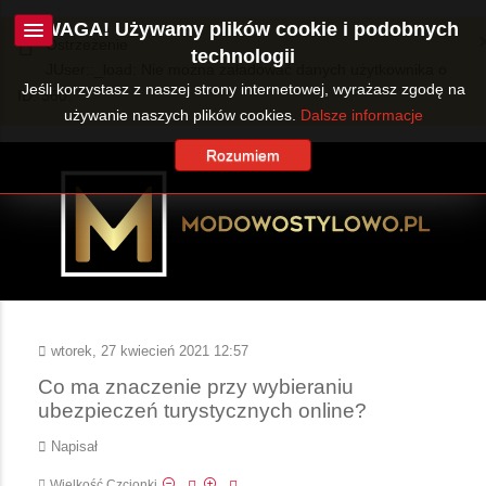
UWAGA! Używamy plików cookie i podobnych
Ostrzeżenie
technologii
JUser::_load: Nie można załadować danych użytkownika o
Jeśli korzystasz z naszej strony internetowej, wyrażasz zgodę na
ID: 360.
używanie naszych plików cookies.
Dalsze informacje
Rozumiem
wtorek, 27 kwiecień 2021 12:57
Co ma znaczenie przy wybieraniu
ubezpieczeń turystycznych online?
Napisał
Wielkość Czcionki