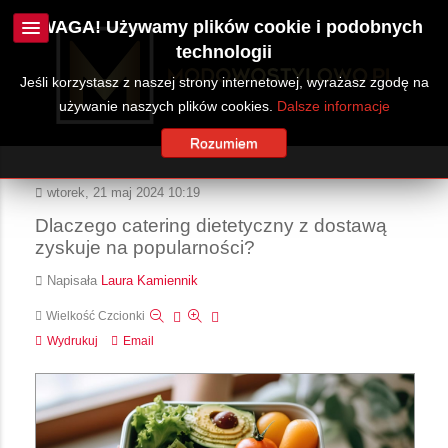
UWAGA! Używamy plików cookie i podobnych
technologii
Jeśli korzystasz z naszej strony internetowej, wyrażasz zgodę na
używanie naszych plików cookies.
Dalsze informacje
Rozumiem
wtorek, 21 maj 2024 10:19
Dlaczego catering dietetyczny z dostawą
zyskuje na popularności?
Napisała
Laura Kamiennik
Wielkość Czcionki
Wydrukuj
Email