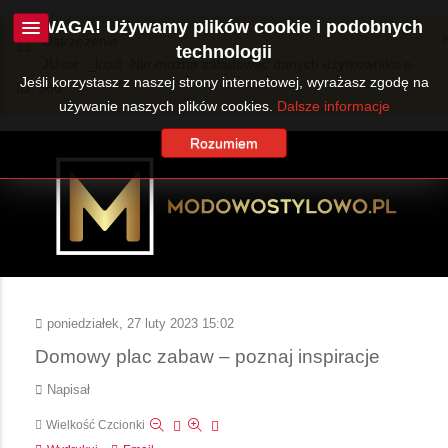
UWAGA! Używamy plików cookie i podobnych
Ostrzeżenie
technologii
JUser::_load: Nie można załadować danych użytkownika o
Jeśli korzystasz z naszej strony internetowej, wyrażasz zgodę na
ID: 360.
używanie naszych plików cookies.
Dalsze informacje
Rozumiem
poniedziałek, 27 luty 2023 15:02
Domowy plac zabaw – poznaj inspiracje
Napisał
Wielkość Czcionki