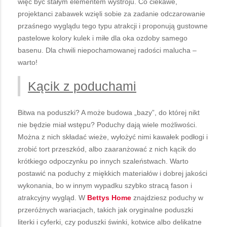
więc być stałym elementem wystroju. Co ciekawe,
projektanci zabawek wzięli sobie za zadanie odczarowanie
przaśnego wyglądu tego typu atrakcji i proponują gustowne
pastelowe kolory kulek i miłe dla oka ozdoby samego
basenu. Dla chwili niepochamowanej radości malucha –
warto!
Kącik z poduchami
Bitwa na poduszki? A może budowa „bazy”, do której nikt
nie będzie miał wstępu? Poduchy dają wiele możliwości.
Można z nich składać wieże, wyłożyć nimi kawałek podłogi i
zrobić tort przeszkód, albo zaaranżować z nich kącik do
krótkiego odpoczynku po innych szaleństwach. Warto
postawić na poduchy z miękkich materiałów i dobrej jakości
wykonania, bo w innym wypadku szybko stracą fason i
atrakcyjny wygląd. W
Bettys Home
znajdziesz poduchy w
przeróżnych wariacjach, takich jak oryginalne poduszki
literki i cyferki, czy poduszki świnki, kotwice albo delikatne