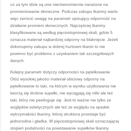
co za tym idzie są one nierównomiernie narażone na
promieniowanie słoneczne. Podczas zakupu tkaniny warto
więc zwrócić uwagę na parametr opisujący odporność na
działanie promieni słonecznych. Najczęściej tkaniny
klasyfikowane są według pięciostopniowej skali, gdzie 5
oznacza materiał najbardziej odporny na blaknięcie. Jeżeli
dokonujemy zakupu w dobrej hurtowni tkanin to nie
powinno być problemu z uzyskaniem tak szczegółowych
danych.
Kolejny parametr dotyczy odporności na pętelkowanie.
Otóż wysokiej jakości materiał obiciowy odporny na
pętelkowanie to taki, na którym w wyniku użytkowania nie
tworzą się drobne supełki, nie wyciągają się nitki ale też
taki, który nie peelinguje się. Jest to ważne nie tylko ze
względów estetycznych ale też ze względu na spadek
wytrzymałości tkaniny, której struktura przestaje być
jednorodna i gładka. W pięciostopniowej skali oznaczającej
stopień podatności na powstawanie supełków tkaniny