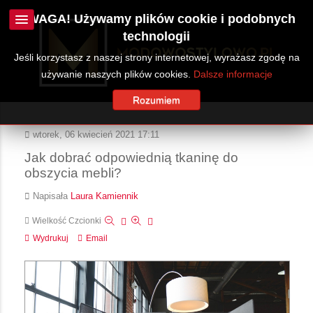
UWAGA! Używamy plików cookie i podobnych
technologii
Jeśli korzystasz z naszej strony internetowej, wyrażasz zgodę na
używanie naszych plików cookies.
Dalsze informacje
Rozumiem
wtorek, 06 kwiecień 2021 17:11
Jak dobrać odpowiednią tkaninę do
obszycia mebli?
Napisała
Laura Kamiennik
Wielkość Czcionki
Wydrukuj
Email