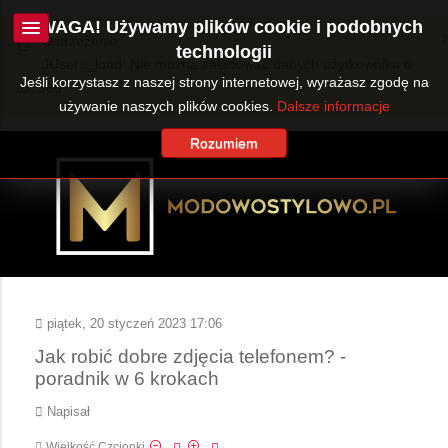
UWAGA! Używamy plików cookie i podobnych
Ostrzeżenie
technologii
JUser::_load: Nie można załadować danych użytkownika o
Jeśli korzystasz z naszej strony internetowej, wyrażasz zgodę na
ID: 360.
używanie naszych plików cookies.
Dalsze informacje
Rozumiem
piątek, 20 styczeń 2023 17:06
Jak robić dobre zdjęcia telefonem? -
poradnik w 6 krokach
Napisał
Wielkość Czcionki