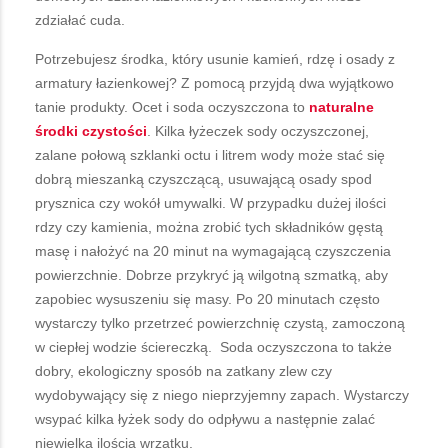
zdziałać cuda.
Potrzebujesz środka, który usunie kamień, rdzę i osady z
armatury łazienkowej? Z pomocą przyjdą dwa wyjątkowo
tanie produkty. Ocet i soda oczyszczona to
naturalne
środki czystości
. Kilka łyżeczek sody oczyszczonej,
zalane połową szklanki octu i litrem wody może stać się
dobrą mieszanką czyszczącą, usuwającą osady spod
prysznica czy wokół umywalki. W przypadku dużej ilości
rdzy czy kamienia, można zrobić tych składników gęstą
masę i nałożyć na 20 minut na wymagającą czyszczenia
powierzchnie. Dobrze przykryć ją wilgotną szmatką, aby
zapobiec wysuszeniu się masy. Po 20 minutach często
wystarczy tylko przetrzeć powierzchnię czystą, zamoczoną
w ciepłej wodzie ściereczką.
Soda oczyszczona to także
dobry, ekologiczny sposób na zatkany zlew czy
wydobywający się z niego nieprzyjemny zapach. Wystarczy
wsypać kilka łyżek sody do odpływu a następnie zalać
niewielką ilością wrzątku.