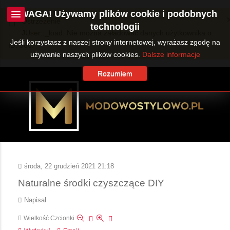
UWAGA! Używamy plików cookie i podobnych
Ostrzeżenie
technologii
JUser::_load: Nie można załadować danych użytkownika o
Jeśli korzystasz z naszej strony internetowej, wyrażasz zgodę na
ID: 360.
używanie naszych plików cookies.
Dalsze informacje
Rozumiem
środa, 22 grudzień 2021 21:18
Naturalne środki czyszczące DIY
Napisał
Wielkość Czcionki