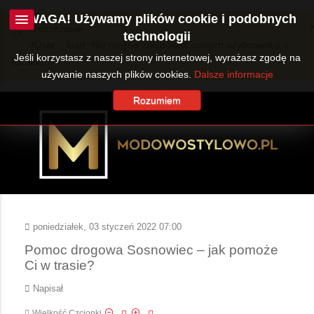
UWAGA! Używamy plików cookie i podobnych
Ostrzeżenie
technologii
JUser::_load: Nie można załadować danych użytkownika o
Jeśli korzystasz z naszej strony internetowej, wyrażasz zgodę na
ID: 360.
używanie naszych plików cookies.
Dalsze informacje
Rozumiem
poniedziałek, 03 styczeń 2022 07:00
Pomoc drogowa Sosnowiec – jak pomoże
Ci w trasie?
Napisał
Wielkość Czcionki