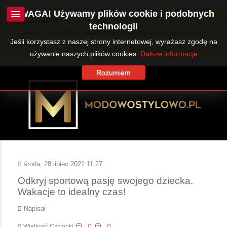
UWAGA! Używamy plików cookie i podobnych
Ostrzeżenie
technologii
JUser::_load: Nie można załadować danych użytkownika o
Jeśli korzystasz z naszej strony internetowej, wyrażasz zgodę na
ID: 360.
używanie naszych plików cookies.
Dalsze informacje
Rozumiem
środa, 28 lipiec 2021 11:27
Odkryj sportową pasję swojego dziecka.
Wakacje to idealny czas!
Napisał
Wielkość Czcionki