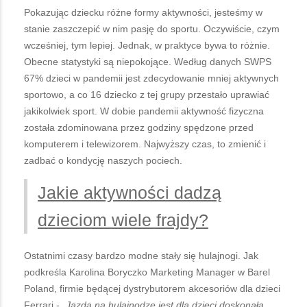
Pokazując dziecku różne formy aktywności, jesteśmy w
stanie zaszczepić w nim pasję do sportu. Oczywiście, czym
wcześniej, tym lepiej. Jednak, w praktyce bywa to różnie.
Obecne statystyki są niepokojące. Według danych SWPS
67% dzieci w pandemii jest zdecydowanie mniej aktywnych
sportowo, a co 16 dziecko z tej grupy przestało uprawiać
jakikolwiek sport. W dobie pandemii aktywność fizyczna
została zdominowana przez godziny spędzone przed
komputerem i telewizorem. Najwyższy czas, to zmienić i
zadbać o kondycję naszych pociech.
Jakie aktywności dadzą
dzieciom wiele frajdy?
Ostatnimi czasy bardzo modne stały się hulajnogi. Jak
podkreśla Karolina Boryczko Marketing Manager w Barel
Poland, firmie będącej dystrybutorem akcesoriów dla dzieci
Ferrari - „
Jazda na hulajnodze jest dla dzieci doskonałą