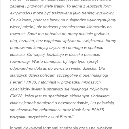
zabawą i przynosi wiele frajdy. To jedna z lepszych form
aktywności i może być traktowana jako trening wysiłkowy.
Co ciekawe, podczas jazdy na hulajnodze wykorzystujemy
więcej mięśni, niż podczas przemierzania kilometrów na
rowerze. Sport ten pobudza do pracy mięśnie grzbietu,
nóg, brzucha, bez wątpienia wpływa na zwiększenie formy,
poprawienie kondycji fizycznej i pomaga w spalaniu
tłuszczu. Co więcej, kształtuje w dziecku poczucie
równowagi. Warto pamiętać, by tego typu sprzęt
odpowiednio dobrać do wzrostu i wieku dziecka. Dla
starszych dzieci polecam szczególnie model hulajnogi
Ferrari FXK30, natomiast w przypadku młodszych
dzieciaków świetnie sprawdzi się hulajnoga trójkołowa
FXK28, która jest ze specjalnym składanym siodełkiem.
Należy jednak pamiętać o bezpieczeństwie, i tu pojawiają
się niezawodne ochraniacze oraz Kask Aero FAH35
wszystko oczywiście z serii Ferrari
”.
Innymi ciekawymi formami spędzenia czasu na świeżym