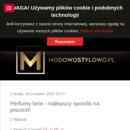
UWAGA! Używamy plików cookie i podobnych
Ostrzeżenie
technologii
JUser::_load: Nie można załadować danych użytkownika o
Jeśli korzystasz z naszej strony internetowej, wyrażasz zgodę na
ID: 360.
używanie naszych plików cookies.
Dalsze informacje
Rozumiem
środa, 14 czerwiec 2023 20:27
Perfumy lane - najlepszy sposób na
prezent!
Napisał
Wielkość Czcionki