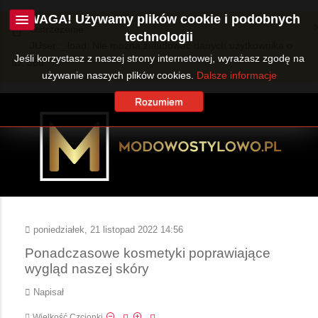
UWAGA! Używamy plików cookie i podobnych
Ostrzeżenie
technologii
JUser::_load: Nie można załadować danych użytkownika o
Jeśli korzystasz z naszej strony internetowej, wyrażasz zgodę na
ID: 360.
używanie naszych plików cookies.
Dalsze informacje
Rozumiem
poniedziałek, 21 listopad 2022 14:56
Ponadczasowe kosmetyki poprawiające
wygląd naszej skóry
Napisał
Wielkość Czcionki