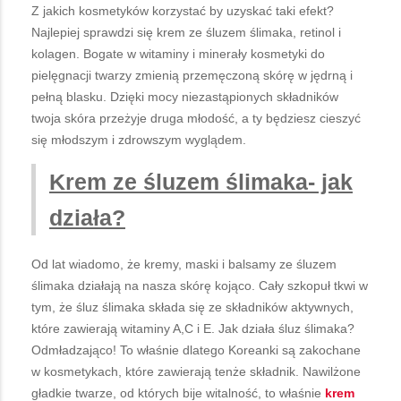
Z jakich kosmetyków korzystać by uzyskać taki efekt?
Najlepiej sprawdzi się krem ze śluzem ślimaka, retinol i
kolagen. Bogate w witaminy i minerały kosmetyki do
pielęgnacji twarzy zmienią przemęczoną skórę w jędrną i
pełną blasku. Dzięki mocy niezastąpionych składników
twoja skóra przeżyje druga młodość, a ty będziesz cieszyć
się młodszym i zdrowszym wyglądem.
Krem ze śluzem ślimaka- jak
działa?
Od lat wiadomo, że kremy, maski i balsamy ze śluzem
ślimaka działają na nasza skórę kojąco. Cały szkopuł tkwi w
tym, że śluz ślimaka składa się ze składników aktywnych,
które zawierają witaminy A,C i E. Jak działa śluz ślimaka?
Odmładzająco! To właśnie dlatego Koreanki są zakochane
w kosmetykach, które zawierają tenże składnik. Nawilżone
gładkie twarze, od których bije witalność, to właśnie
krem