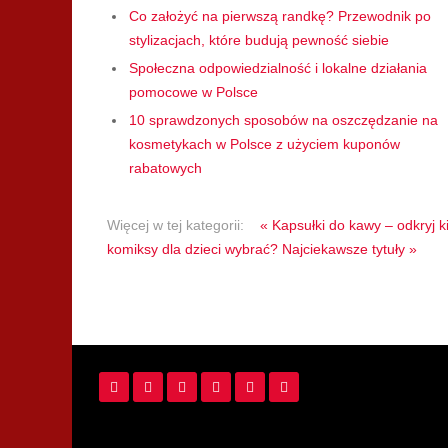
Co założyć na pierwszą randkę? Przewodnik po
stylizacjach, które budują pewność siebie
Społeczna odpowiedzialność i lokalne działania
pomocowe w Polsce
10 sprawdzonych sposobów na oszczędzanie na
kosmetykach w Polsce z użyciem kuponów
rabatowych
Więcej w tej kategorii:
« Kapsułki do kawy – odkryj k
komiksy dla dzieci wybrać? Najciekawsze tytuły »