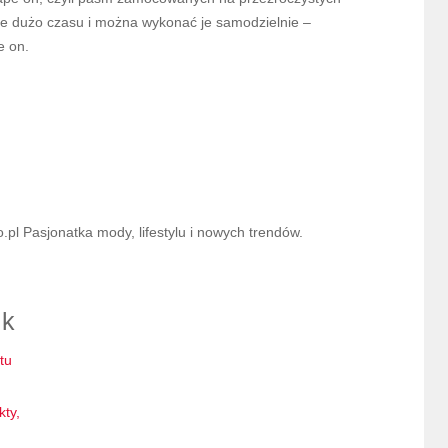
e dużo czasu i można wykonać je samodzielnie –
e on.
l Pasjonatka mody, lifestylu i nowych trendów.
ik
tu
kty,