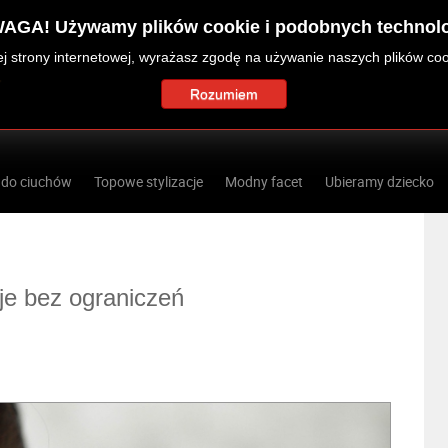
AGA! Używamy plików cookie i podobnych technolo
zej strony internetowej, wyrażasz zgodę na używanie naszych plików co
Rozumiem
 do ciuchów
Topowe stylizacje
Modny facet
Ubieramy dziecko
cje bez ograniczeń