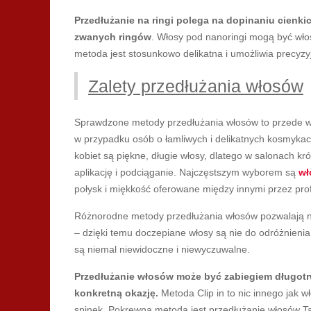
Przedłużanie na ringi polega na dopinaniu cienki
zwanych ringów
. Włosy pod nanoringi mogą być wło
metoda jest stosunkowo delikatna i umożliwia precyzyj
Zalety przedłużania włosów
Sprawdzone metody przedłużania włosów to przede wsz
w przypadku osób o łamliwych i delikatnych kosmyka
kobiet są piękne, długie włosy, dlatego w salonach kró
aplikację i podciąganie. Najczęstszym wyborem są
wł
połysk i miękkość oferowane między innymi przez prof
Różnorodne metody przedłużania włosów pozwalają n
– dzięki temu doczepiane włosy są nie do odróżnieni
są niemal niewidoczne i niewyczuwalne.
Przedłużanie włosów może być zabiegiem długotrw
konkretną okazję.
Metoda Clip in to nic innego jak 
spinek. Pokrewną metodą jest przedłużanie włosów T