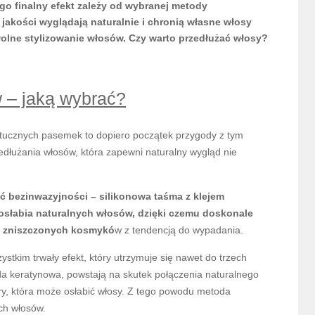
go finalny efekt zależy od wybranej metody
jakości wyglądają naturalnie i chronią własne włosy
olne stylizowanie włosów. Czy warto przedłużać włosy?
 – jaką wybrać?
ztucznych pasemek to dopiero początek przygody z tym
edłużania włosów, która zapewni naturalny wygląd nie
 bezinwazyjności – silikonowa taśma z klejem
e osłabia naturalnych włosów, dzięki czemu doskonale
 i zniszczonych kosmykó
w z tendencją do wypadania.
tkim trwały efekt, który utrzymuje się nawet do trzech
da keratynowa, powstają na skutek połączenia naturalnego
y, która może osłabić włosy. Z tego powodu metoda
ych włosów.