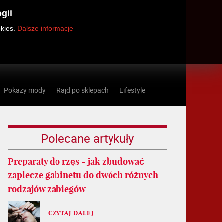
gii
okies.
Dalsze informacje
Pokazy mody
Rajd po sklepach
Lifestyle
Polecane artykuły
Preparaty do rzęs - jak zbudować
zaplecze gabinetu do dwóch różnych
rodzajów zabiegów
CZYTAJ DALEJ