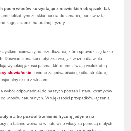
ch pasm włosów korzystając z niewielkich obrączek, tak
sami delikatnymi ze skłonnością do łamania, ponieważ ta
ne zagęszczenie naturalnej fryzury.
ystkim nieinwazyjne przedłużanie, które sprawdzi się także
ch. Doświadczona kosmetyczka wie, jak ważne dla wielu
lują wysokiej jakości pasma, które umożliwiają wielokrotną
osy słowiańskie
cenione za jedwabiście gładką strukturę,
esjonalny sklep z włosami.
a wybór odpowiedniej do naszych potrzeb i stanu kosmyków
a od włosów naturalnych. W większości przypadków łączenia
ałym albo pozwolić zmienić fryzurę jedynie na
włosy na taśmie wpinane w naturalne włosy za pomocą małych
ape on, czyli pasm zamocowanych na przeźroczystych