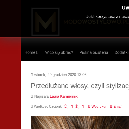
UW
Jeśli korzystasz z nas
Home
W co się ubrać?
Piękna biżuteria
Dodatki
wtorek, 29 grudzień 2020 13:06
Przedłużane włosy, czyli styliza
Napisała
Laura Kamiennik
Wielkość Czcionki
Wydrukuj
Email