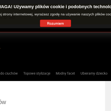
AGA! Używamy plików cookie i podobnych technolo
zej strony internetowej, wyrażasz zgodę na używanie naszych plików co
o ID: 360.
Rozumiem
 do ciuchów
Topowe stylizacje
Modny facet
Ubieramy dziecko
ów