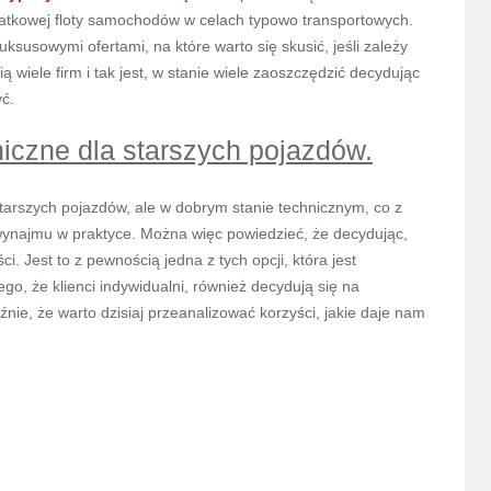
odatkowej floty samochodów w celach typowo transportowych.
uksusowymi ofertami, na które warto się skusić, jeśli zależy
iele firm i tak jest, w stanie wiele zaoszczędzić decydując
yć.
iczne dla starszych pojazdów.
rszych pojazdów, ale w dobrym stanie technicznym, co z
 wynajmu w praktyce. Można więc powiedzieć, że decydując,
ści. Jest to z pewnością jedna z tych opcji, która jest
o, że klienci indywidualni, również decydują się na
źnie, że warto dzisiaj przeanalizować korzyści, jakie daje nam