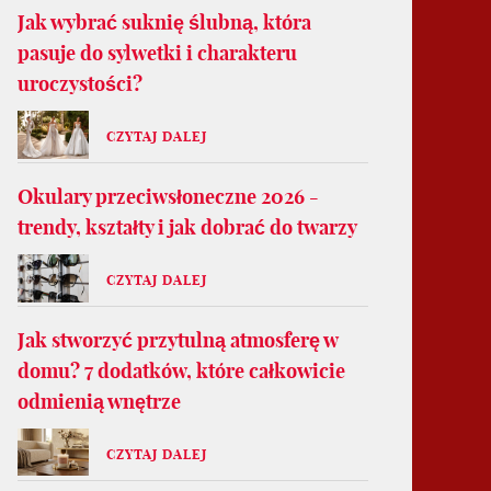
Jak wybrać suknię ślubną, która
pasuje do sylwetki i charakteru
uroczystości?
CZYTAJ DALEJ
Okulary przeciwsłoneczne 2026 -
trendy, kształty i jak dobrać do twarzy
CZYTAJ DALEJ
Jak stworzyć przytulną atmosferę w
domu? 7 dodatków, które całkowicie
odmienią wnętrze
CZYTAJ DALEJ