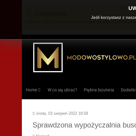
UW
Ostrzeżenie
Jeśli korzystasz z nas
JUser::_load: Nie można załadować danych użytkownika 
Home
W co się ubrać?
Piękna biżuteria
Dodatki
środa, 03 sierpień 2022 18:58
Sprawdzona wypożyczalnia bus