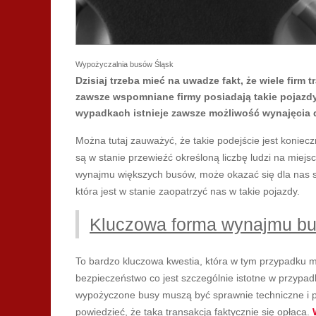
Wypożyczalnia busów Śląsk
Dzisiaj trzeba mieć na uwadze fakt, że wiele firm
zawsze wspomniane firmy posiadają takie pojazdy
wypadkach istnieje zawsze możliwość wynajęcia
Można tutaj zauważyć, że takie podejście jest koniec
są w stanie przewieźć określoną liczbę ludzi na miej
wynajmu większych busów, może okazać się dla nas s
która jest w stanie zaopatrzyć nas w takie pojazdy.
Kluczowa forma wynajmu bu
To bardzo kluczowa kwestia, która w tym przypadku mu
bezpieczeństwo co jest szczególnie istotne w przypad
wypożyczone busy muszą być sprawnie techniczne i p
powiedzieć, że taka transakcja faktycznie się opłaca.