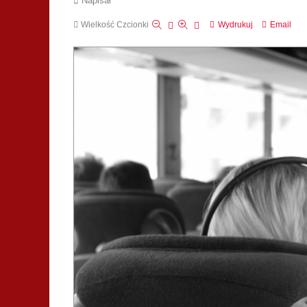
Napisał
Wielkość Czcionki
Wydrukuj
Email