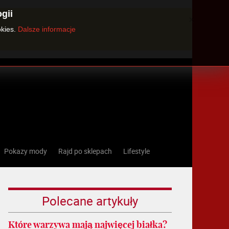
gii
×
okies.
Dalsze informacje
Pokazy mody
Rajd po sklepach
Lifestyle
Polecane artykuły
Które warzywa mają najwięcej białka?