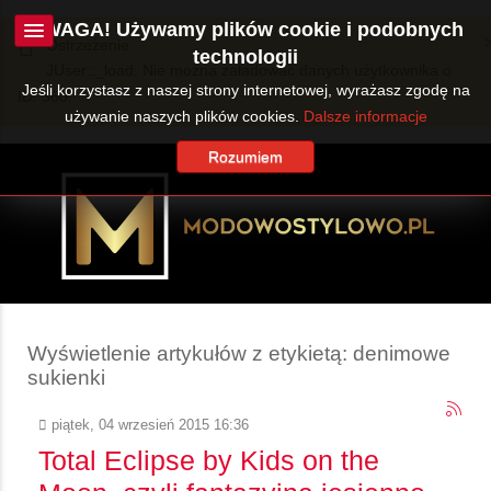
UWAGA! Używamy plików cookie i podobnych
Ostrzeżenie
technologii
JUser::_load: Nie można załadować danych użytkownika o
Jeśli korzystasz z naszej strony internetowej, wyrażasz zgodę na
ID: 360.
używanie naszych plików cookies.
Dalsze informacje
Rozumiem
Wyświetlenie artykułów z etykietą: denimowe
sukienki
piątek, 04 wrzesień 2015 16:36
Total Eclipse by Kids on the