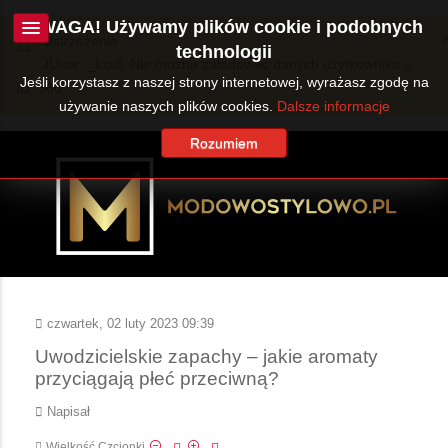
UWAGA! Używamy plików cookie i podobnych
Ostrzeżenie
technologii
JUser::_load: Nie można załadować danych użytkownika o
Jeśli korzystasz z naszej strony internetowej, wyrażasz zgodę na
ID: 360.
używanie naszych plików cookies.
Dalsze informacje
Rozumiem
czwartek, 02 luty 2023 09:39
Uwodzicielskie zapachy – jakie aromaty
przyciągają płeć przeciwną?
Napisał
Wielkość Czcionki