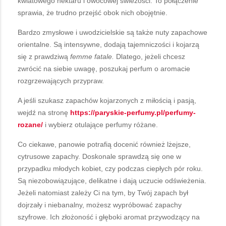
kwiatowego nektaru i owocowej świeżości. To połączenie
sprawia, że trudno przejść obok nich obojętnie.
Bardzo zmysłowe i uwodzicielskie są także nuty zapachowe
orientalne. Są intensywne, dodają tajemniczości i kojarzą
się z prawdziwą
femme fatale.
Dlatego, jeżeli chcesz
zwrócić na siebie uwagę, poszukaj perfum o aromacie
rozgrzewających przypraw.
A jeśli szukasz zapachów kojarzonych z miłością i pasją,
wejdź na stronę
https://paryskie-perfumy.pl/perfumy-
rozane/
i wybierz otulające perfumy różane.
Co ciekawe, panowie potrafią docenić również lżejsze,
cytrusowe zapachy. Doskonale sprawdzą się one w
przypadku młodych kobiet, czy podczas ciepłych pór roku.
Są niezobowiązujące, delikatne i dają uczucie odświeżenia.
Jeżeli natomiast zależy Ci na tym, by Twój zapach był
dojrzały i niebanalny, możesz wypróbować zapachy
szyfrowe. Ich złożoność i głęboki aromat przywodzący na