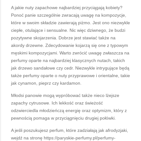
A jakie nuty zapachowe najbardziej przyciągają kobiety?
Ponoć panie szczególnie zwracają uwagę na kompozycje,
które w swoim składzie zawierają piżmo. Jest ono niezwykle
ciepłe, otulające i sensualne. Nic więc dziwnego, że budzi
pozytywne skojarzenia. Dobrze jest stawiać także na
akordy drzewne. Zdecydowanie kojarzą się one z typowym
męskimi kompozycjami. Warto zwrócić uwagę zwłaszcza na
perfumy oparte na najbardziej klasycznych nutach, takich
jak drzewo sandałowe czy cedr. Niezwykle intrygujące będą
także perfumy oparte o nuty przyprawowe i orientalne, takie
jak cynamon, pieprz czy kardamon.
Młodsi panowie mogą wypróbować także nieco lżejsze
zapachy cytrusowe. Ich lekkość oraz świeżość
odzwierciedla młodzieńczą energię oraz optymizm, który z
pewnością pomaga w przyciągnięciu drugiej połówki.
A jeśli poszukujesz perfum, które zadziałają jak afrodyzjaki,
wejdź na stronę https://paryskie-perfumy.pl/perfumy-