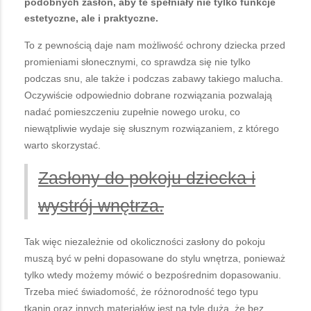
podobnych zasłon, aby te spełniały nie tylko funkcje
estetyczne, ale i praktyczne.
To z pewnością daje nam możliwość ochrony dziecka przed
promieniami słonecznymi, co sprawdza się nie tylko
podczas snu, ale także i podczas zabawy takiego malucha.
Oczywiście odpowiednio dobrane rozwiązania pozwalają
nadać pomieszczeniu zupełnie nowego uroku, co
niewątpliwie wydaje się słusznym rozwiązaniem, z którego
warto skorzystać.
Zasłony do pokoju dziecka i
wystrój wnętrza.
Tak więc niezależnie od okoliczności zasłony do pokoju
muszą być w pełni dopasowane do stylu wnętrza, ponieważ
tylko wtedy możemy mówić o bezpośrednim dopasowaniu.
Trzeba mieć świadomość, że różnorodność tego typu
tkanin oraz innych materiałów jest na tyle duża, że bez