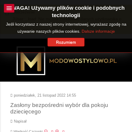
UWAGA! Używamy plików cookie i podobnych
Ostrzeżenie
technologii
JUser::_load: Nie można załadować danych użytkownika o
Jeśli korzystasz z naszej strony internetowej, wyrażasz zgodę na
ID: 360.
używanie naszych plików cookies.
Dalsze informacje
Rozumiem
poniedziałek, 21 listopad 2022 14:55
Zasłony bezpośredni wybór dla pokoju
dziecięcego
Napisał
Wielkość Czcionki