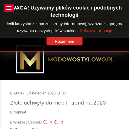
UWAGA! Używamy plików cookie i podobnych
Ostrzeżenie
technologii
JUser::_load: Nie można załadować danych użytkownika o
Jeśli korzystasz z naszej strony internetowej, wyrażasz zgodę na
ID: 360.
używanie naszych plików cookies.
Dalsze informacje
Rozumiem
wtorek, 18 kwiecień 2023 11:03
Złote uchwyty do mebli - trend na 2023
Napisał
Wielkość Czcionki