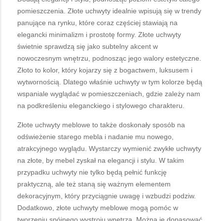
pomieszczenia. Złote uchwyty idealnie wpisują się w trendy
panujące na rynku, które coraz częściej stawiają na
elegancki minimalizm i prostotę formy. Złote uchwyty
świetnie sprawdzą się jako subtelny akcent w
nowoczesnym wnętrzu, podnosząc jego walory estetyczne.
Złoto to kolor, który kojarzy się z bogactwem, luksusem i
wytwornością. Dlatego właśnie uchwyty w tym kolorze będą
wspaniale wyglądać w pomieszczeniach, gdzie zależy nam
na podkreśleniu eleganckiego i stylowego charakteru.
Złote uchwyty meblowe to także doskonały sposób na
odświeżenie starego mebla i nadanie mu nowego,
atrakcyjnego wyglądu. Wystarczy wymienić zwykłe uchwyty
na złote, by mebel zyskał na elegancji i stylu. W takim
przypadku uchwyty nie tylko będą pełnić funkcję
praktyczną, ale też staną się ważnym elementem
dekoracyjnym, który przyciągnie uwagę i wzbudzi podziw.
Dodatkowo, złote uchwyty meblowe mogą pomóc w
tworzeniu spójnego wystroju wnętrza. Można je dopasować