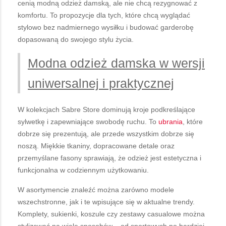
cenią modną odzież damską, ale nie chcą rezygnować z
komfortu. To propozycje dla tych, które chcą wyglądać
stylowo bez nadmiernego wysiłku i budować garderobę
dopasowaną do swojego stylu życia.
Modna odzież damska w wersji
uniwersalnej i praktycznej
W kolekcjach Sabre Store dominują kroje podkreślające
sylwetkę i zapewniające swobodę ruchu. To
ubrania
, które
dobrze się prezentują, ale przede wszystkim dobrze się
noszą. Miękkie tkaniny, dopracowane detale oraz
przemyślane fasony sprawiają, że odzież jest estetyczna i
funkcjonalna w codziennym użytkowaniu.
W asortymencie znaleźć można zarówno modele
wszechstronne, jak i te wpisujące się w aktualne trendy.
Komplety, sukienki, koszule czy zestawy casualowe można
stylizować na wiele sposobów – od sportowych po bardziej