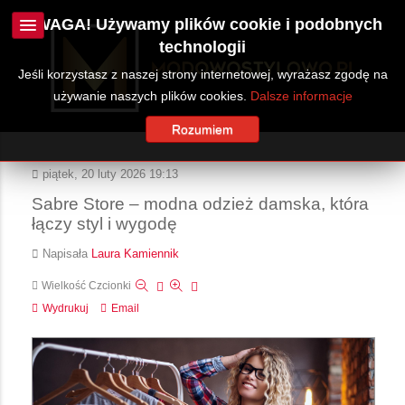
UWAGA! Używamy plików cookie i podobnych
technologii
Jeśli korzystasz z naszej strony internetowej, wyrażasz zgodę na
używanie naszych plików cookies.
Dalsze informacje
Rozumiem
piątek, 20 luty 2026 19:13
Sabre Store – modna odzież damska, która
łączy styl i wygodę
Napisała
Laura Kamiennik
Wielkość Czcionki
Wydrukuj
Email