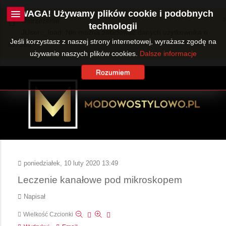
UWAGA! Używamy plików cookie i podobnych
Ostrzeżenie
technologii
JUser::_load: Nie można załadować danych użytkownika o
Jeśli korzystasz z naszej strony internetowej, wyrażasz zgodę na
ID: 360.
używanie naszych plików cookies.
Dalsze informacje
Rozumiem
poniedziałek, 10 luty 2020 13:49
Leczenie kanałowe pod mikroskopem
Napisał
Wielkość Czcionki