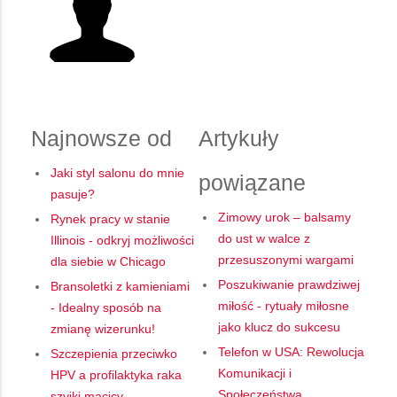
Najnowsze od
Artykuły
Jaki styl salonu do mnie
powiązane
pasuje?
Zimowy urok – balsamy
Rynek pracy w stanie
do ust w walce z
Illinois - odkryj możliwości
przesuszonymi wargami
dla siebie w Chicago
Poszukiwanie prawdziwej
Bransoletki z kamieniami
miłość - rytuały miłosne
- Idealny sposób na
jako klucz do sukcesu
zmianę wizerunku!
Telefon w USA: Rewolucja
Szczepienia przeciwko
Komunikacji i
HPV a profilaktyka raka
Społeczeństwa
szyjki macicy