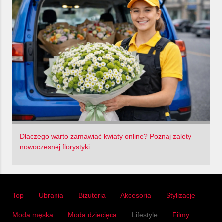
Dlaczego warto zamawiać kwiaty online? Poznaj zalety
nowoczesnej florystyki
Top
Ubrania
Biżuteria
Akcesoria
Stylizacje
Moda męska
Moda dziecięca
Lifestyle
Filmy