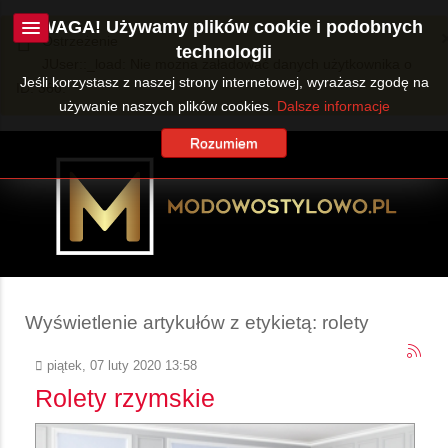
UWAGA! Używamy plików cookie i podobnych
Ostrzeżenie
technologii
JUser::_load: Nie można załadować danych użytkownika o
Jeśli korzystasz z naszej strony internetowej, wyrażasz zgodę na
ID: 360.
używanie naszych plików cookies.
Dalsze informacje
Rozumiem
Wyświetlenie artykułów z etykietą: rolety
piątek, 07 luty 2020 13:58
Rolety rzymskie