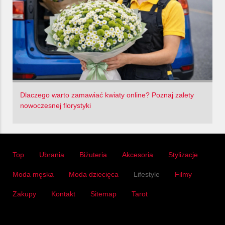
Dlaczego warto zamawiać kwiaty online? Poznaj zalety
nowoczesnej florystyki
Top
Ubrania
Biżuteria
Akcesoria
Stylizacje
Moda męska
Moda dziecięca
Lifestyle
Filmy
Zakupy
Kontakt
Sitemap
Tarot