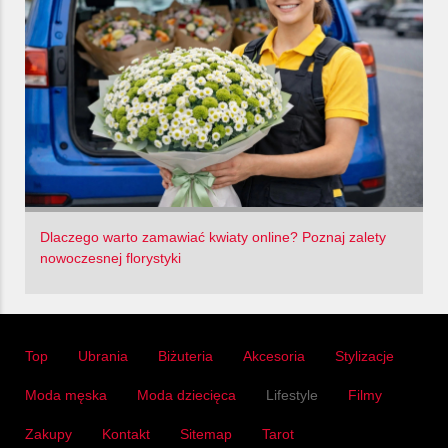
Dlaczego warto zamawiać kwiaty online? Poznaj zalety
nowoczesnej florystyki
Top
Ubrania
Biżuteria
Akcesoria
Stylizacje
Moda męska
Moda dziecięca
Lifestyle
Filmy
Zakupy
Kontakt
Sitemap
Tarot