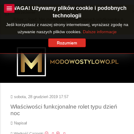
UWAGA! Używamy plików cookie i podobnych
Ostrzeżenie
technologii
JUser::_load: Nie można załadować danych użytkownika o
Jeśli korzystasz z naszej strony internetowej, wyrażasz zgodę na
ID: 360.
używanie naszych plików cookies.
Dalsze informacje
Rozumiem
sobota, 28 grudzień 2019 17:57
Właściwości funkcjonalne rolet typu dzień
noc
Napisał
Wielkość Czcionki