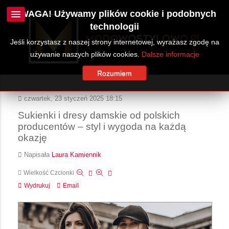
UWAGA! Używamy plików cookie i podobnych
technologii
Jeśli korzystasz z naszej strony internetowej, wyrażasz zgodę na
używanie naszych plików cookies.
Dalsze informacje
Rozumiem
czwartek, 23 styczeń 2025 18:15
Sukienki i dresy damskie od polskich
producentów – styl i wygoda na każdą
okazję
Napisała
Laura Kamiennik
Wielkość Czcionki
Wydrukuj
Email