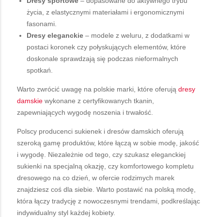
Dresy sportowe
– dopasowane do aktywnego trybu
życia, z elastycznymi materiałami i ergonomicznymi
fasonami.
Dresy eleganckie
– modele z weluru, z dodatkami w
postaci koronek czy połyskujących elementów, które
doskonale sprawdzają się podczas nieformalnych
spotkań.
Warto zwrócić uwagę na polskie marki, które oferują
dresy
damskie
wykonane z certyfikowanych tkanin,
zapewniających wygodę noszenia i trwałość.
Polscy producenci sukienek i dresów damskich oferują
szeroką gamę produktów, które łączą w sobie modę, jakość
i wygodę. Niezależnie od tego, czy szukasz eleganckiej
sukienki na specjalną okazję, czy komfortowego kompletu
dresowego na co dzień, w ofercie rodzimych marek
znajdziesz coś dla siebie. Warto postawić na polską modę,
która łączy tradycję z nowoczesnymi trendami, podkreślając
indywidualny styl każdej kobiety.