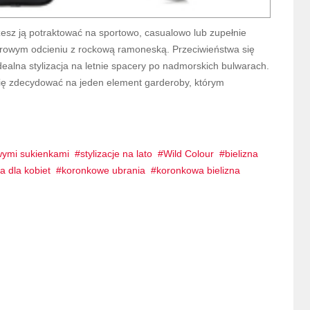
żesz ją potraktować na sportowo, casualowo lub zupełnie
udrowym odcieniu z rockową ramoneską. Przeciwieństwa się
dealna stylizacja na letnie spacery po nadmorskich bulwarach.
się zdecydować na jeden element garderoby, którym
owymi sukienkami
stylizacje na lato
Wild Colour
bielizna
a dla kobiet
koronkowe ubrania
koronkowa bielizna