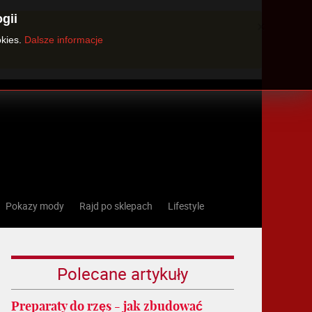
gii
×
okies.
Dalsze informacje
Pokazy mody
Rajd po sklepach
Lifestyle
Polecane artykuły
Preparaty do rzęs - jak zbudować