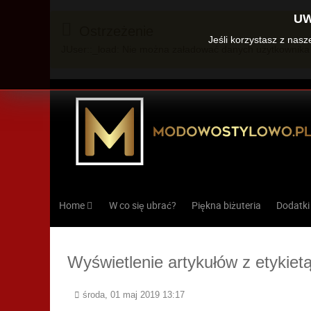
UW
Ostrzeżenie
Jeśli korzystasz z nas
JUser::_load: Nie można załadować danych użytkownika 
Home
W co się ubrać?
Piękna biżuteria
Dodatki
Wyświetlenie artykułów z etykietą
środa, 01 maj 2019 13:17