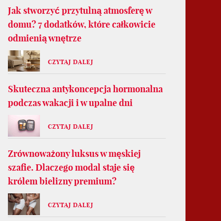
Jak stworzyć przytulną atmosferę w
domu? 7 dodatków, które całkowicie
odmienią wnętrze
CZYTAJ DALEJ
Skuteczna antykoncepcja hormonalna
podczas wakacji i w upalne dni
CZYTAJ DALEJ
Zrównoważony luksus w męskiej
szafie. Dlaczego modal staje się
królem bielizny premium?
CZYTAJ DALEJ