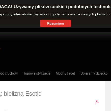
AGA! Używamy plików cookie i podobnych technolo
zej strony internetowej, wyrażasz zgodę na używanie naszych plików co
o ID: 360.
Rozumiem
 do ciuchów
Topowe stylizacje
Modny facet
Ubieramy dziecko
: bielizna Esotiq