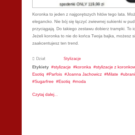
Koronka to jeden z najgorętszych hitów tego lata. Mo
elegancko. Nie bój się łączyć zwiewnej sukienki w p
przyciągają. Do takiego zestawu dobierz trampki. To i
Jeżeli koronka to nie do końca Twoja bajka, możesz 
zaakcentujesz ten trend.
Dział:
Stylizacje
Etykiety
stylizacje
koronka
stylizacje z koronk
Esotiq
Parfois
Joanna Jachowicz
Milate
ubrani
Sugarfree
Esotiq
moda
Czytaj dalej...