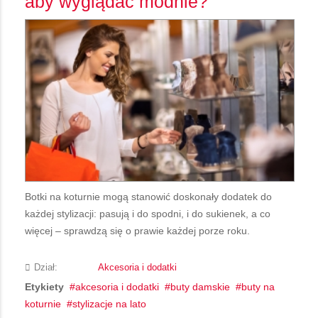
aby wyglądać modnie?
Botki na koturnie mogą stanowić doskonały dodatek do
każdej stylizacji: pasują i do spodni, i do sukienek, a co
więcej – sprawdzą się o prawie każdej porze roku.
Dział:
Akcesoria i dodatki
Etykiety
akcesoria i dodatki
buty damskie
buty na
koturnie
stylizacje na lato