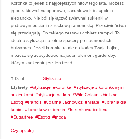
Koronka to jeden z najgorętszych hitów tego lata. Możesz
ją potraktować na sportowo, casualowo lub zupełnie
elegancko. Nie bój się łączyć zwiewnej sukienki w
pudrowym odcieniu z rockową ramoneską. Przeciwieństwa
się przyciągają. Do takiego zestawu dobierz trampki. To
idealna stylizacja na letnie spacery po nadmorskich
bulwarach. Jeżeli koronka to nie do końca Twoja bajka,
możesz się zdecydować na jeden element garderoby,
którym zaakcentujesz ten trend.
Dział:
Stylizacje
Etykiety
stylizacje
koronka
stylizacje z koronkowymi
sukienkami
stylizacje na lato
Wild Colour
bielizna
Esotiq
Parfois
Joanna Jachowicz
Milate
ubrania dla
kobiet
koronkowe ubrania
koronkowa bielizna
Sugarfree
Esotiq
moda
Czytaj dalej...