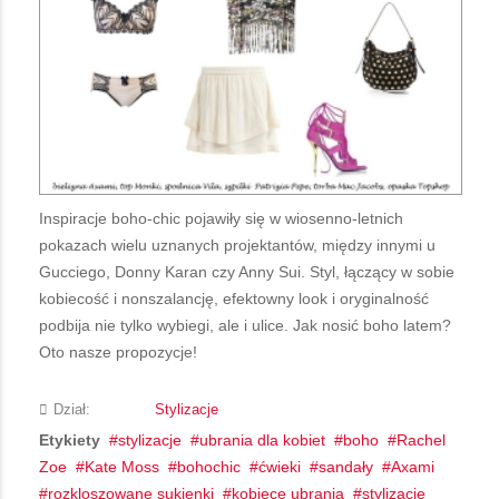
Inspiracje boho-chic pojawiły się w wiosenno-letnich
pokazach wielu uznanych projektantów, między innymi u
Gucciego, Donny Karan czy Anny Sui. Styl, łączący w sobie
kobiecość i nonszalancję, efektowny look i oryginalność
podbija nie tylko wybiegi, ale i ulice. Jak nosić boho latem?
Oto nasze propozycje!
Dział:
Stylizacje
Etykiety
stylizacje
ubrania dla kobiet
boho
Rachel
Zoe
Kate Moss
bohochic
ćwieki
sandały
Axami
rozkloszowane sukienki
kobiece ubrania
stylizacje