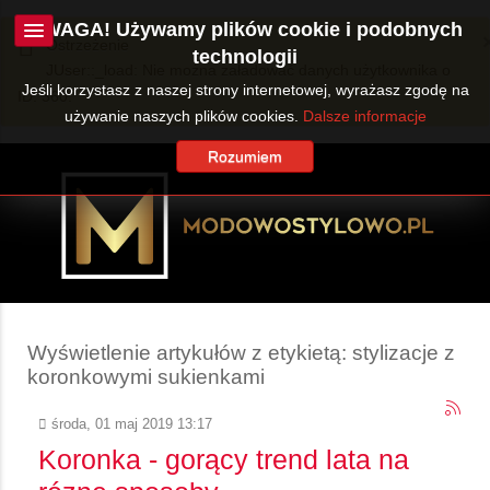
UWAGA! Używamy plików cookie i podobnych
Ostrzeżenie
technologii
JUser::_load: Nie można załadować danych użytkownika o
Jeśli korzystasz z naszej strony internetowej, wyrażasz zgodę na
ID: 360.
używanie naszych plików cookies.
Dalsze informacje
Rozumiem
Wyświetlenie artykułów z etykietą: stylizacje z
koronkowymi sukienkami
środa, 01 maj 2019 13:17
Koronka - gorący trend lata na