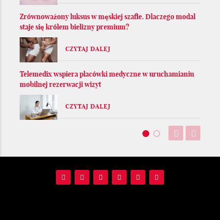
Zrównoważony luksus w męskiej szafie. Dlaczego modal
staje się królem bielizny premium?
CZYTAJ DALEJ
Telemedix wspiera placówki medyczne w uruchamianiu
mobilnej rezerwacji wizyt
CZYTAJ DALEJ