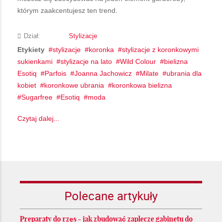
którym zaakcentujesz ten trend.
Dział:
Stylizacje
Etykiety
stylizacje
koronka
stylizacje z koronkowymi
sukienkami
stylizacje na lato
Wild Colour
bielizna
Esotiq
Parfois
Joanna Jachowicz
Milate
ubrania dla
kobiet
koronkowe ubrania
koronkowa bielizna
Sugarfree
Esotiq
moda
Czytaj dalej...
Polecane artykuły
Preparaty do rzęs - jak zbudować zaplecze gabinetu do