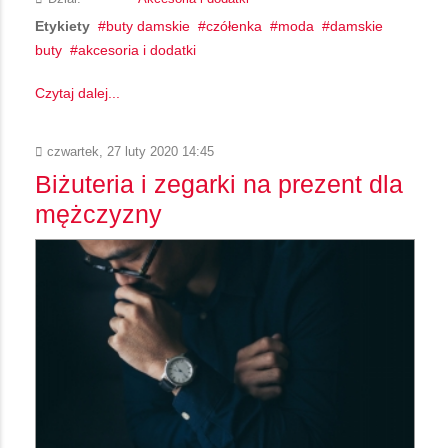
Etykiety
buty damskie
czółenka
moda
damskie
buty
akcesoria i dodatki
Czytaj dalej...
czwartek, 27 luty 2020 14:45
Biżuteria i zegarki na prezent dla
mężczyzny