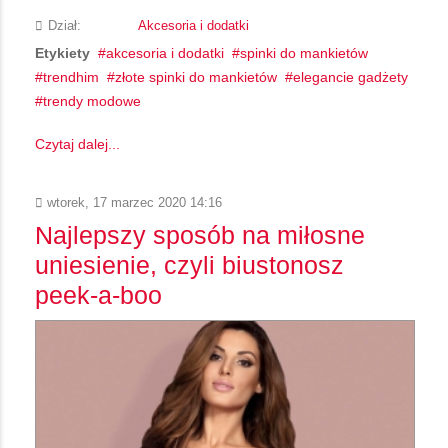
Dział:
Akcesoria i dodatki
Etykiety
akcesoria i dodatki
spinki do mankietów
trendhim
złote spinki do mankietów
elegancie gadżety
trendy modowe
Czytaj dalej...
wtorek, 17 marzec 2020 14:16
Najlepszy sposób na miłosne
uniesienie, czyli biustonosz
peek-a-boo