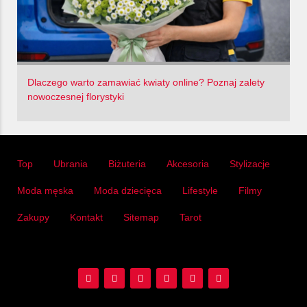
Dlaczego warto zamawiać kwiaty online? Poznaj zalety
nowoczesnej florystyki
Top
Ubrania
Biżuteria
Akcesoria
Stylizacje
Moda męska
Moda dziecięca
Lifestyle
Filmy
Zakupy
Kontakt
Sitemap
Tarot