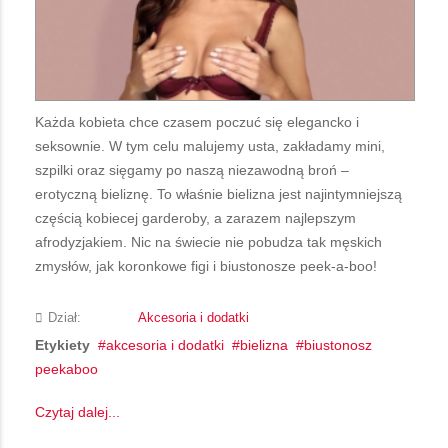
Każda kobieta chce czasem poczuć się elegancko i
seksownie. W tym celu malujemy usta, zakładamy mini,
szpilki oraz sięgamy po naszą niezawodną broń –
erotyczną bieliznę. To właśnie bielizna jest najintymniejszą
częścią kobiecej garderoby, a zarazem najlepszym
afrodyzjakiem. Nic na świecie nie pobudza tak męskich
zmysłów, jak koronkowe figi i biustonosze peek-a-boo!
Dział:
Akcesoria i dodatki
Etykiety
akcesoria i dodatki
bielizna
biustonosz
peekaboo
Czytaj dalej...