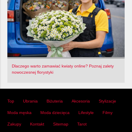
Dlaczego warto zamawiać kwiaty online? Poznaj zalety
nowoczesnej florystyki
Top
Ubrania
Biżuteria
Akcesoria
Stylizacje
Moda męska
Moda dziecięca
Lifestyle
Filmy
Zakupy
Kontakt
Sitemap
Tarot