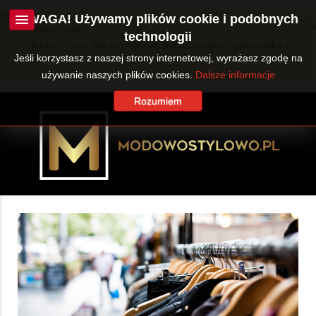
UWAGA! Używamy plików cookie i podobnych
Ostrzeżenie
technologii
JUser::_load: Nie można załadować danych użytkownika o
Jeśli korzystasz z naszej strony internetowej, wyrażasz zgodę na
ID: 360.
używanie naszych plików cookies.
Dalsze informacje
Rozumiem