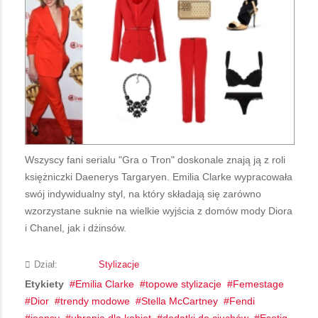
Wszyscy fani serialu "Gra o Tron" doskonale znają ją z roli
księżniczki Daenerys Targaryen. Emilia Clarke wypracowała
swój indywidualny styl, na który składają się zarówno
wzorzystane suknie na wielkie wyjścia z domów mody Diora
i Chanel, jak i dżinsów.
Dział:
Stylizacje
Etykiety
Emilia Clarke
topowe stylizacje
Femestage
Dior
trendy modowe
Stella McCartney
Fendi
jeansy
ubrania dla kobiet
dodatki do ciuchów
Esotiq