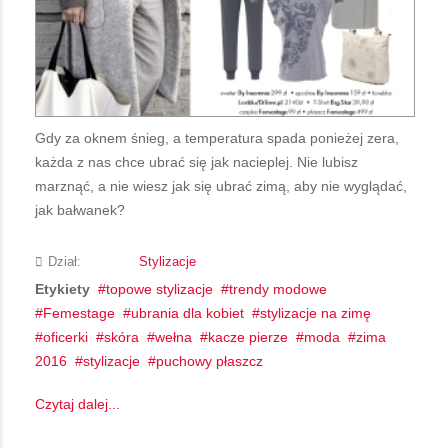
Gdy za oknem śnieg, a temperatura spada ponieżej zera,
każda z nas chce ubrać się jak nacieplej. Nie lubisz
marznąć, a nie wiesz jak się ubrać zimą, aby nie wyglądać,
jak bałwanek?
Dział:
Stylizacje
Etykiety
topowe stylizacje
trendy modowe
Femestage
ubrania dla kobiet
stylizacje na zimę
oficerki
skóra
wełna
kacze pierze
moda
zima
2016
stylizacje
puchowy płaszcz
Czytaj dalej...