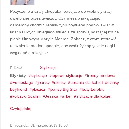
Pożyczone z szafy chłopaka, pasujące do wielu stylizacji,
uwielbiane przez gwiazdy. Czy wiesz o jaką część
garderoby chodzi? Jenasy typu boyfriend podbiły świat w
latach 60-tych ubiegłego stulecia za sprawą noszącej ich na
planie filmowym Marylin Monroe. Zobacz, z czym zestawić
te szalenie modne spodnie, aby wydłużyć optycznie nogi i
wyglądać atrakcyjnie.
Dział:
Stylizacje
Etykiety
stylizacje
topowe stylizacje
trendy modowe
Femestage
jeansy
dżinsy
ubrania dla kobiet
dżinsy
boyfriend
płaszcz
jeansy Big Star
buty Loroblu
kolczyki Scallini
Jessica Parker
stylizacje dla kobiet
Czytaj dalej...
niedziela, 31 marzec 2019 15:53