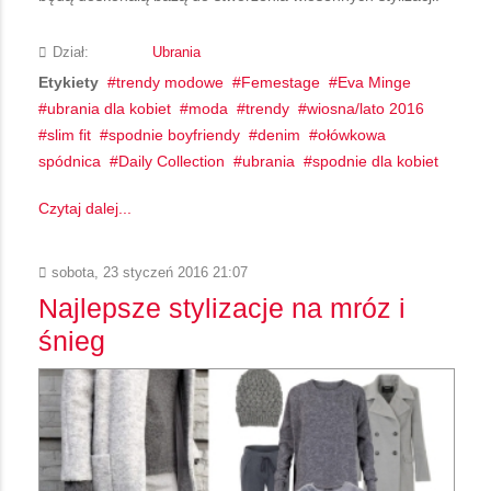
Dział:
Ubrania
Etykiety
trendy modowe
Femestage
Eva Minge
ubrania dla kobiet
moda
trendy
wiosna/lato 2016
slim fit
spodnie boyfriendy
denim
ołówkowa
spódnica
Daily Collection
ubrania
spodnie dla kobiet
Czytaj dalej...
sobota, 23 styczeń 2016 21:07
Najlepsze stylizacje na mróz i
śnieg