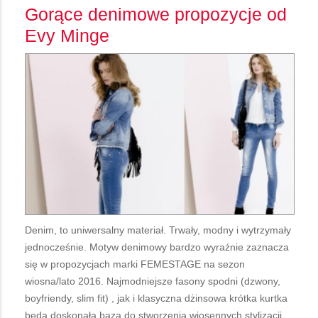
Gorące denimowe propozycje od
Evy Minge
Denim, to uniwersalny materiał. Trwały, modny i wytrzymały
jednocześnie. Motyw denimowy bardzo wyraźnie zaznacza
się w propozycjach marki FEMESTAGE na sezon
wiosna/lato 2016. Najmodniejsze fasony spodni (dzwony,
boyfriendy, slim fit) , jak i klasyczna dżinsowa krótka kurtka
będą doskonałą bazą do stworzenia wiosennych stylizacji.