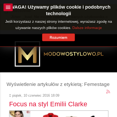
UWAGA! Używamy plików cookie i podobnych
Ostrzeżenie
technologii
JUser::_load: Nie można załadować danych użytkownika o
Jeśli korzystasz z naszej strony internetowej, wyrażasz zgodę na
ID: 360.
używanie naszych plików cookies.
Dalsze informacje
Rozumiem
Wyświetlenie artykułów z etykietą: Femestage
piątek, 10 czerwiec 2016 18:09
Focus na styl Emilii Clarke