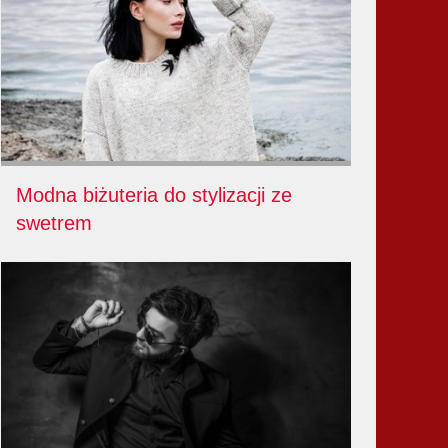
Modna biżuteria do stylizacji ze
swetrem