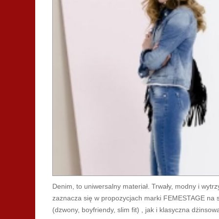
Denim, to uniwersalny materiał. Trwały, modny i wyt
zaznacza się w propozycjach marki FEMESTAGE na se
(dzwony, boyfriendy, slim fit) , jak i klasyczna dżins