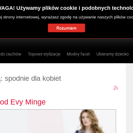
AGA! Używamy plików cookie i podobnych technolo
zej strony internetowej, wyrażasz zgodę na używanie naszych plików co
Rozumiem
 do ciuchów
Topowe stylizacje
Modny facet
Ubieramy dziecko
: spodnie dla kobiet
 od Evy Minge