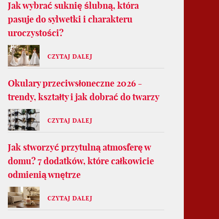
Jak wybrać suknię ślubną, która
pasuje do sylwetki i charakteru
uroczystości?
CZYTAJ DALEJ
Okulary przeciwsłoneczne 2026 -
trendy, kształty i jak dobrać do twarzy
CZYTAJ DALEJ
Jak stworzyć przytulną atmosferę w
domu? 7 dodatków, które całkowicie
odmienią wnętrze
CZYTAJ DALEJ