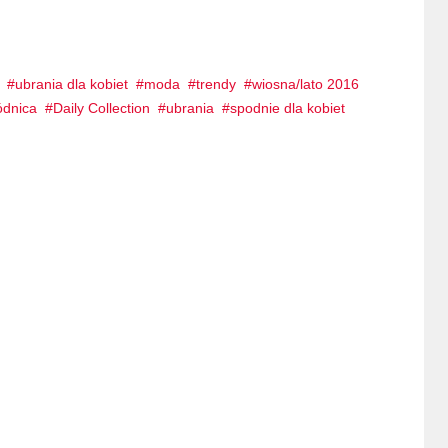
ubrania dla kobiet
moda
trendy
wiosna/lato 2016
ódnica
Daily Collection
ubrania
spodnie dla kobiet