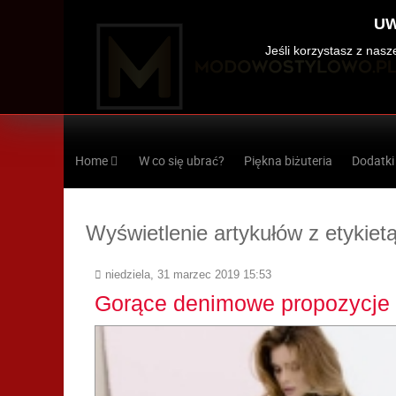
UW
Jeśli korzystasz z nas
Home
W co się ubrać?
Piękna biżuteria
Dodatki
Wyświetlenie artykułów z etykietą
niedziela, 31 marzec 2019 15:53
Gorące denimowe propozycje