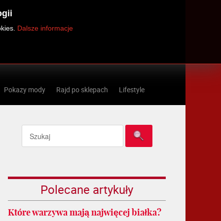
gii
okies.
Dalsze informacje
Pokazy mody
Rajd po sklepach
Lifestyle
Polecane artykuły
Które warzywa mają najwięcej białka?