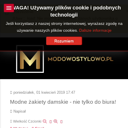
UWAGA! Używamy plików cookie i podobnych
Ostrzeżenie
technologii
JUser::_load: Nie można załadować danych użytkownika o
Jeśli korzystasz z naszej strony internetowej, wyrażasz zgodę na
ID: 360.
używanie naszych plików cookies.
Dalsze informacje
Rozumiem
poniedziałek, 01 kwiecień 2019 17:47
Modne żakiety damskie - nie tylko do biura!
Napisał
Wielkość Czcionki