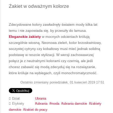
Żakiet w odważnym kolorze
Zdecydowane kolory zawładnęły światem mody kilka lat
temu i nie zapowiada się, by przeszły do lamusa.
Eleganckie żakiety
w mocnych odcieniach królują
szczególnie wiosną. Neonowa zieleń, kolor brzoskwiniowy,
soczystej cytryny czy kobaltowy musi mieć jednak solidną
podstawę w reszcie stylizacji. W wersji zachowawczej
połącz je z neutralnymi kolorami czy czernią, ale jeśli
chcesz zabawić się modą zdecyduj się na rozwiązanie,
które króluje na wybiegach, czyli monochromatyczność.
Ostatnio zmieniany poniedziałek, 01 kwiecień 2019 17:51
Dział:
Ubrania
Etykiety
ubrania
moda
ubrania damskie
żakiety
damskie
żakiet do pracy