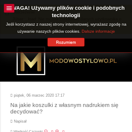
UWAGA! Używamy plików cookie i podobnych
Ostrzeżenie
technologii
JUser::_load: Nie można załadować danych użytkownika o
Jeśli korzystasz z naszej strony internetowej, wyrażasz zgodę na
ID: 360.
używanie naszych plików cookies.
Dalsze informacje
Rozumiem
piątek, 06 marzec 2020 17:17
Na jakie koszulki z własnym nadrukiem się
decydować?
Napisał
Wielkość Czcionki