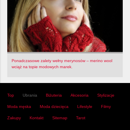
Ponadczasowe zalety wełny merynosów – merino wool
wciąż na topie modowych marek.
Top
Ubrania
Biżuteria
Akcesoria
Stylizacje
Moda męska
Moda dziecięca
Lifestyle
Filmy
Zakupy
Kontakt
Sitemap
Tarot