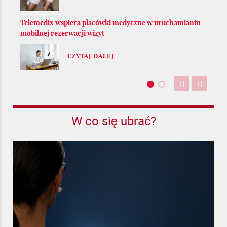
Telemedix wspiera placówki medyczne w uruchamianiu
mobilnej rezerwacji wizyt
CZYTAJ DALEJ
W co się ubrać?