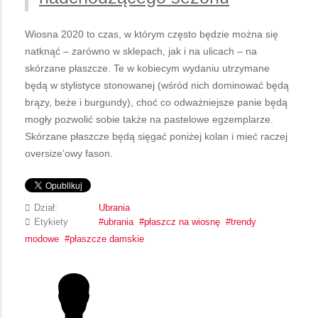
Wiosna 2020 to czas, w którym często będzie można się
natknąć – zarówno w sklepach, jak i na ulicach – na
skórzane płaszcze. Te w kobiecym wydaniu utrzymane
będą w stylistyce stonowanej (wśród nich dominować będą
brązy, beże i burgundy), choć co odważniejsze panie będą
mogły pozwolić sobie także na pastelowe egzemplarze.
Skórzane płaszcze będą sięgać poniżej kolan i mieć raczej
oversize’owy fason.
Dział:
Ubrania
Etykiety
ubrania
płaszcz na wiosnę
trendy
modowe
płaszcze damskie