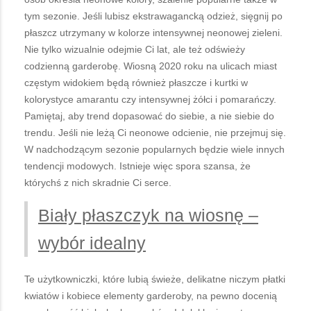
tym sezonie. Jeśli lubisz ekstrawagancką odzież, sięgnij po
płaszcz utrzymany w kolorze intensywnej neonowej zieleni.
Nie tylko wizualnie odejmie Ci lat, ale też odświeży
codzienną garderobę. Wiosną 2020 roku na ulicach miast
częstym widokiem będą również płaszcze i kurtki w
kolorystyce amarantu czy intensywnej żółci i pomarańczy.
Pamiętaj, aby trend dopasować do siebie, a nie siebie do
trendu. Jeśli nie leżą Ci neonowe odcienie, nie przejmuj się.
W nadchodzącym sezonie popularnych będzie wiele innych
tendencji modowych. Istnieje więc spora szansa, że
którychś z nich skradnie Ci serce.
Biały płaszczyk na wiosnę –
wybór idealny
Te użytkowniczki, które lubią świeże, delikatne niczym płatki
kwiatów i kobiece elementy garderoby, na pewno docenią