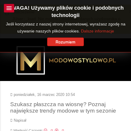
UWAGA! Używamy plików cookie i podobnych
Ostrzeżenie
technologii
JUser::_load: Nie można załadować danych użytkownika o
Jeśli korzystasz z naszej strony internetowej, wyrażasz zgodę na
ID: 360.
używanie naszych plików cookies.
Dalsze informacje
Rozumiem
poniedziałek, 16 marzec 2020 10:54
Szukasz płaszcza na wiosnę? Poznaj
największe trendy modowe w tym sezonie
Napisał
Wielkość Czcionki