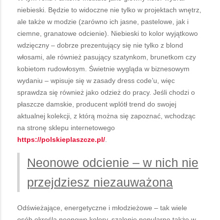
niebieski. Będzie to widoczne nie tylko w projektach wnętrz,
ale także w modzie (zarówno ich jasne, pastelowe, jak i
ciemne, granatowe odcienie). Niebieski to kolor wyjątkowo
wdzięczny – dobrze prezentujący się nie tylko z blond
włosami, ale również pasujący szatynkom, brunetkom czy
kobietom rudowłosym. Świetnie wygląda w biznesowym
wydaniu – wpisuje się w zasady dress code’u, więc
sprawdza się również jako odzież do pracy. Jeśli chodzi o
płaszcze damskie, producent wplótł trend do swojej
aktualnej kolekcji, z którą można się zapoznać, wchodząc
na stronę sklepu internetowego
https://polskieplaszcze.pl/
.
Neonowe odcienie – w nich nie
przejdziesz niezauważona
Odświeżające, energetyczne i młodzieżowe – tak wiele
osób określa neonowe kolory, szalenie popularne także w