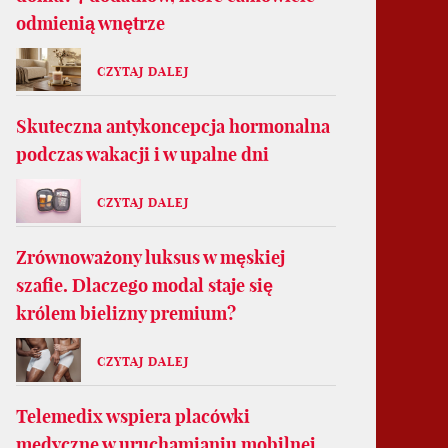
odmienią wnętrze
CZYTAJ DALEJ
Skuteczna antykoncepcja hormonalna
podczas wakacji i w upalne dni
CZYTAJ DALEJ
Zrównoważony luksus w męskiej
szafie. Dlaczego modal staje się
królem bielizny premium?
CZYTAJ DALEJ
Telemedix wspiera placówki
medyczne w uruchamianiu mobilnej