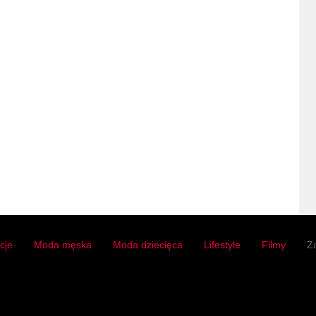
acje
Moda męska
Moda dziecięca
Lifestyle
Filmy
Z