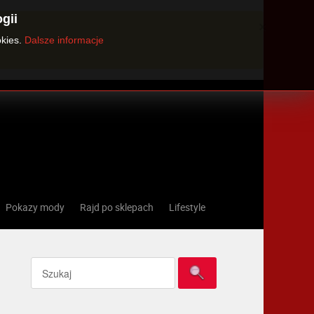
gii
×
okies.
Dalsze informacje
Pokazy mody
Rajd po sklepach
Lifestyle