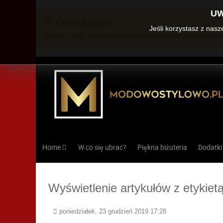
UW
Ostrzeżenie
Jeśli korzystasz z nas
JUser::_load: Nie można załadować danych użytkownika 
Home
W co się ubrać?
Piękna biżuteria
Dodatki
Wyświetlenie artykułów z etykiet
poniedziałek, 23 grudzień 2019 17:28