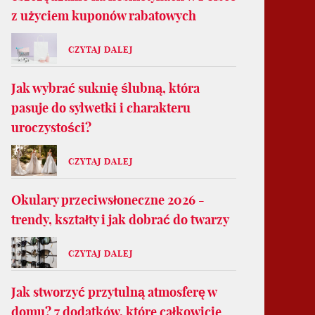
z użyciem kuponów rabatowych
CZYTAJ DALEJ
Jak wybrać suknię ślubną, która
pasuje do sylwetki i charakteru
uroczystości?
CZYTAJ DALEJ
Okulary przeciwsłoneczne 2026 -
trendy, kształty i jak dobrać do twarzy
CZYTAJ DALEJ
Jak stworzyć przytulną atmosferę w
domu? 7 dodatków, które całkowicie