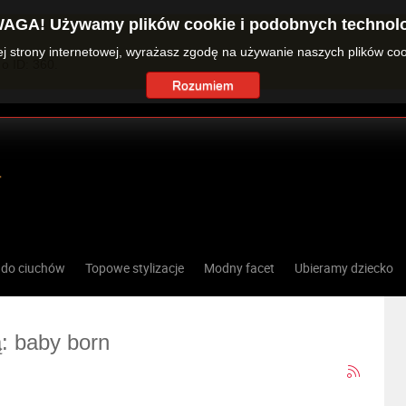
AGA! Używamy plików cookie i podobnych technolo
zej strony internetowej, wyrażasz zgodę na używanie naszych plików co
o ID: 360.
Rozumiem
 do ciuchów
Topowe stylizacje
Modny facet
Ubieramy dziecko
ą: baby born