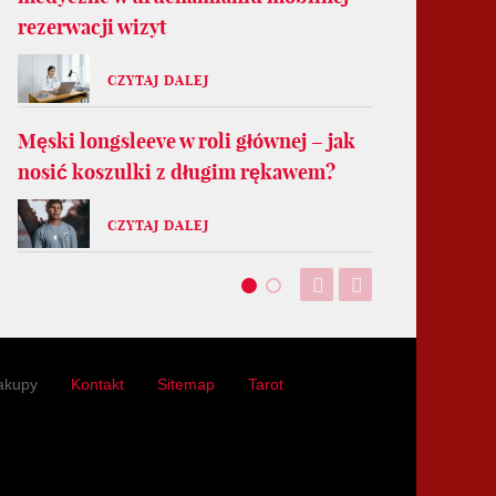
rezerwacji wizyt
CZYTAJ DALEJ
Męski longsleeve w roli głównej – jak
nosić koszulki z długim rękawem?
CZYTAJ DALEJ
akupy
Kontakt
Sitemap
Tarot