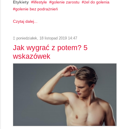
Etykiety
lifestyle
golenie zarostu
żel do golenia
golenie bez podrażnień
Czytaj dalej...
poniedziałek, 18 listopad 2019 14:47
Jak wygrać z potem? 5
wskazówek