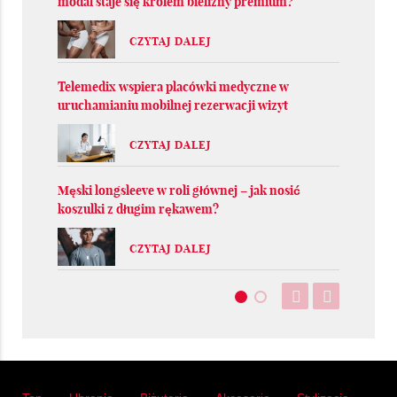
modal staje się królem bielizny premium?
CZYTAJ DALEJ
Telemedix wspiera placówki medyczne w
uruchamianiu mobilnej rezerwacji wizyt
CZYTAJ DALEJ
Męski longsleeve w roli głównej – jak nosić
koszulki z długim rękawem?
CZYTAJ DALEJ