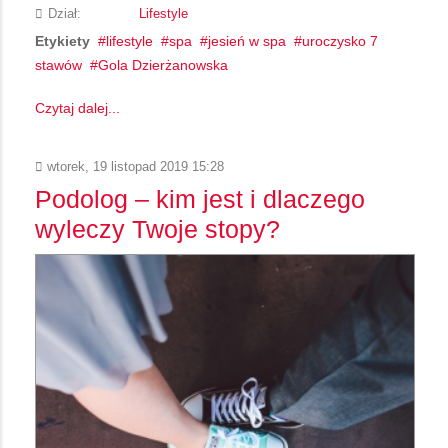
Dział:
Lifestyle
Etykiety
lifestyle
spa
jesień w spa
uroczysko 7
stawów
Gola Dzierżanowska
Czytaj dalej...
wtorek, 19 listopad 2019 15:28
Podolog – kim jest i dlaczego
wyleczy Twoje stopy?