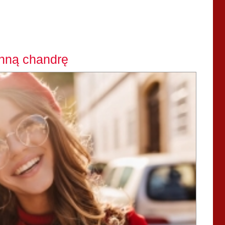
nną chandrę