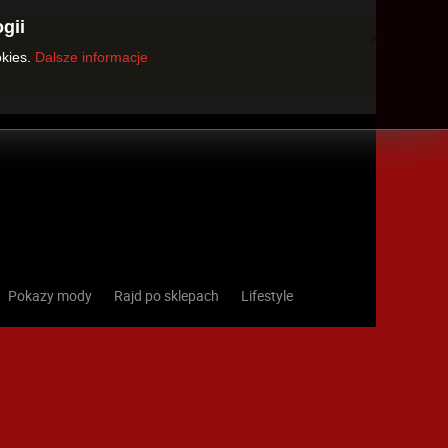
gii
×
okies.
Dalsze informacje
Pokazy mody
Rajd po sklepach
Lifestyle