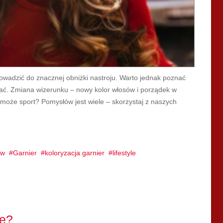
rowadzić do znacznej obniżki nastroju. Warto jednak poznać
rać. Zmiana wizerunku – nowy kolor włosów i porządek w
a może sport? Pomysłów jest wiele – skorzystaj z naszych
ów
Garnier
koloryzacja garnier
lifestyle
ne?