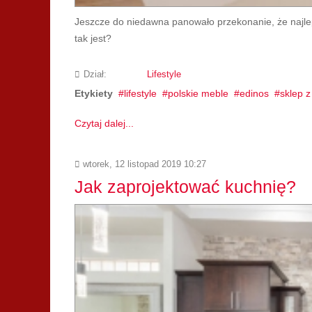
Jeszcze do niedawna panowało przekonanie, że najle
tak jest?
Dział:
Lifestyle
Etykiety
lifestyle
polskie meble
edinos
sklep 
Czytaj dalej...
wtorek, 12 listopad 2019 10:27
Jak zaprojektować kuchnię?