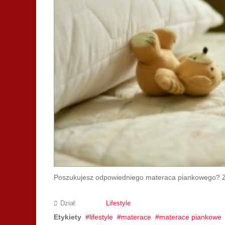
Poszukujesz odpowiedniego materaca piankowego? Zas
Dział:
Lifestyle
Etykiety
lifestyle
materace
materace piankowe