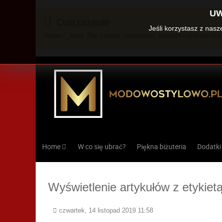
UW
Ostrzeżenie
Jeśli korzystasz z nas
JUser::_load: Nie można załadować danych użytkownika 
Home
W co się ubrać?
Piękna biżuteria
Dodatki
Wyświetlenie artykułów z etykietą:
czwartek, 14 listopad 2019 11:58