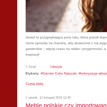
Jesień to przygnębiająca pora roku, która potrafi dop
różne sposoby na chandrę, aby skutecznie z nią wyg
garderobie – więcej czasu na relaks i przyjemności, 
inspiracji!
Dział:
Lifestyle
Etykiety
Garnier Color Naturals
koloryzacja włos
Czytaj dalej...
wtorek, 12 listopad 2019 12:40
Meble polskie czy importowa