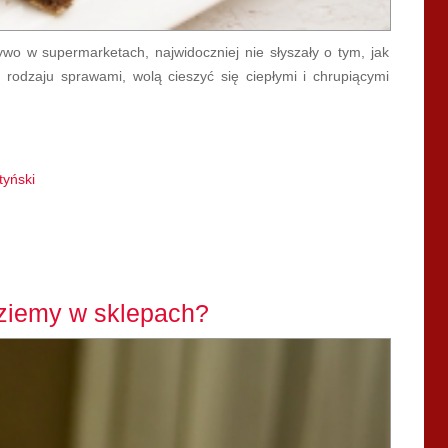
ywo w supermarketach, najwidoczniej nie słyszały o tym, jak
 rodzaju sprawami, wolą cieszyć się ciepłymi i chrupiącymi
tyński
dziemy w sklepach?