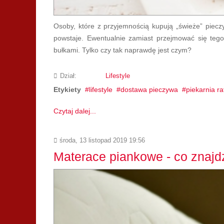
Osoby, które z przyjemnością kupują „świeże” piecz
powstaje. Ewentualnie zamiast przejmować się tego
bułkami. Tylko czy tak naprawdę jest czym?
Dział:
Lifestyle
Etykiety
lifestyle
dostawa pieczywa
piekarnia ra
Czytaj dalej...
środa, 13 listopad 2019 19:56
Materace piankowe - co znaj