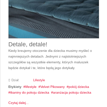
Detale, detale!
Kiedy kreujemy otoczenie dla dziecka musimy myśleć o
najmniejszych detalach. Jednymi z najistotniejszych
szczegółów są wszystkie elementy, których maluszek
będzie dotykał i te, które będą jego dotykały.
Dział:
Lifestyle
Etykiety
lifestyle
Velvet Pikowany
pokój dziecka
tkaniny do pokoju dziecka
aranżacja pokoju dziecka
Czytaj dalej...