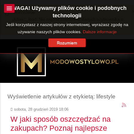
UWAGA! Używamy plików cookie i podobnych
Ostrzeżenie
technologii
JUser::_load: Nie można załadować danych użytkownika o
Jeśli korzystasz z naszej strony internetowej, wyrażasz zgodę na
ID: 360.
używanie naszych plików cookies.
Dalsze informacje
Rozumiem
Wyświetlenie artykułów z etykietą: lifestyle
sobota, 28 grudzień 2019 18:06
W jaki sposób oszczędzać na
zakupach? Poznaj najlepsze