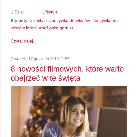
Dział:
Lifestyle
Etykiety
lifestyle
odżywka do włosów
odzywka do
włosów loreal
odżywka garnier
Czytaj dalej...
wtorek, 17 grudzień 2019 11:55
8 nowości filmowych, które warto
obejrzeć w te święta