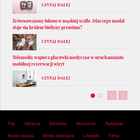
CZYTAJ DALEJ
Zrównoważony luksus w męskiej szafie. Dlaczego modal
staje się królem bielizny premium?
CZYTAJ DALEJ
Telemedix wspiera placówki medyczne w uruchamianiu
mobilnej rezerwacji wizyt
CZYTAJ DALEJ
Top
Ubrania
Biżuteria
Akcesoria
Stylizacje
Moda męska
Moda dziecięca
Lifestyle
Filmy