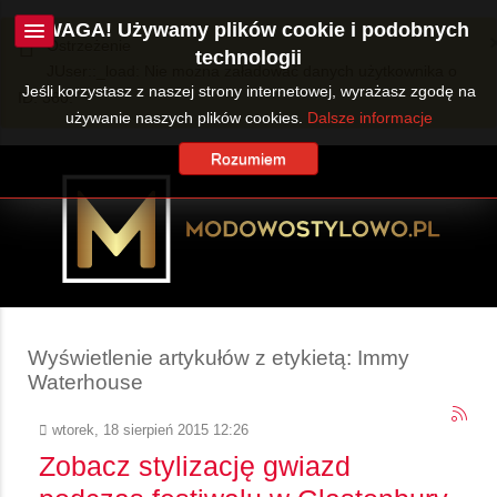
UWAGA! Używamy plików cookie i podobnych
Ostrzeżenie
technologii
JUser::_load: Nie można załadować danych użytkownika o
Jeśli korzystasz z naszej strony internetowej, wyrażasz zgodę na
ID: 360.
używanie naszych plików cookies.
Dalsze informacje
Rozumiem
Wyświetlenie artykułów z etykietą: Immy
Waterhouse
wtorek, 18 sierpień 2015 12:26
Zobacz stylizację gwiazd