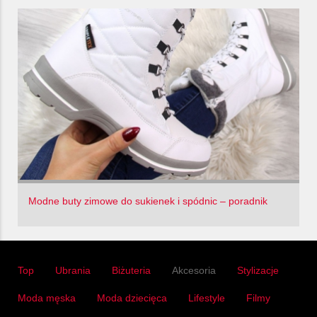
Modne buty zimowe do sukienek i spódnic – poradnik
Top
Ubrania
Biżuteria
Akcesoria
Stylizacje
Moda męska
Moda dziecięca
Lifestyle
Filmy