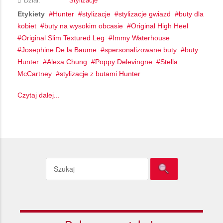
Dział:
Stylizacje
Etykiety
Hunter
stylizacje
stylizacje gwiazd
buty dla
kobiet
buty na wysokim obcasie
Original High Heel
Original Slim Textured Leg
Immy Waterhouse
Josephine De la Baume
spersonalizowane buty
buty
Hunter
Alexa Chung
Poppy Delevingne
Stella
McCartney
stylizacje z butami Hunter
Czytaj dalej...