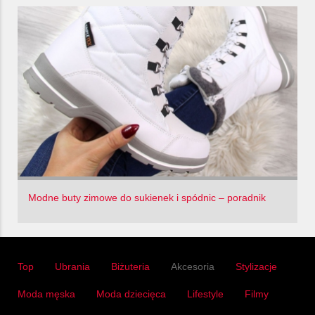
Modne buty zimowe do sukienek i spódnic – poradnik
Top
Ubrania
Biżuteria
Akcesoria
Stylizacje
Moda męska
Moda dziecięca
Lifestyle
Filmy