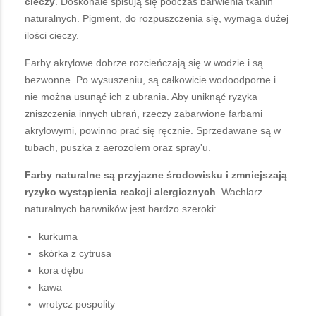
cieczy
. Doskonale spisują się podczas barwienia tkanin
naturalnych. Pigment, do rozpuszczenia się, wymaga dużej
ilości cieczy.
Farby akrylowe dobrze rozcieńczają się w wodzie i są
bezwonne. Po wysuszeniu, są całkowicie wodoodporne i
nie można usunąć ich z ubrania. Aby uniknąć ryzyka
zniszczenia innych ubrań, rzeczy zabarwione farbami
akrylowymi, powinno prać się ręcznie. Sprzedawane są w
tubach, puszka z aerozolem oraz spray'u.
Farby naturalne są przyjazne środowisku i zmniejszają
ryzyko wystąpienia reakcji alergicznych
. Wachlarz
naturalnych barwników jest bardzo szeroki:
kurkuma
skórka z cytrusa
kora dębu
kawa
wrotycz pospolity