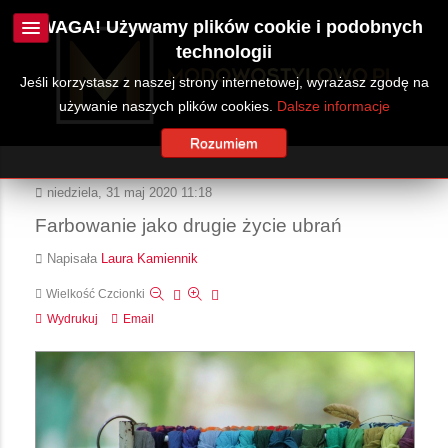
UWAGA! Używamy plików cookie i podobnych
technologii
Jeśli korzystasz z naszej strony internetowej, wyrażasz zgodę na
używanie naszych plików cookies.
Dalsze informacje
Rozumiem
niedziela, 31 maj 2020 11:18
Farbowanie jako drugie życie ubrań
Napisała
Laura Kamiennik
Wielkość Czcionki
Wydrukuj
Email