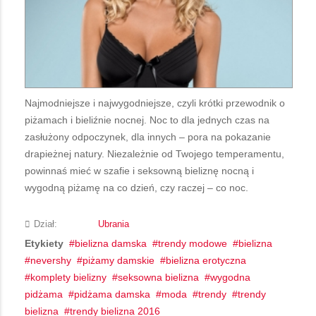
Najmodniejsze i najwygodniejsze, czyli krótki przewodnik o
piżamach i bieliźnie nocnej. Noc to dla jednych czas na
zasłużony odpoczynek, dla innych – pora na pokazanie
drapieżnej natury. Niezależnie od Twojego temperamentu,
powinnaś mieć w szafie i seksowną bieliznę nocną i
wygodną piżamę na co dzień, czy raczej – co noc.
Dział:
Ubrania
Etykiety
bielizna damska
trendy modowe
bielizna
nevershy
piżamy damskie
bielizna erotyczna
komplety bielizny
seksowna bielizna
wygodna
pidżama
pidżama damska
moda
trendy
trendy
bielizna
trendy bielizna 2016