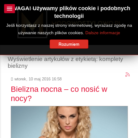
UWAGA! Używamy plików cookie i podobnych
technologii
Jeśli korzystasz z naszej strony internetowej, wyrażasz zgodę na
używanie naszych plików cookies.
Dalsze informacje
Rozumiem
Wyświetlenie artykułów z etykietą: komplety
bielizny
wtorek, 10 maj 2016 16:58
Bielizna nocna – co nosić w
nocy?