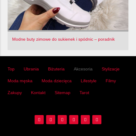
Modne buty zimowe do sukienek i spódnic – poradnik
Top
Ubrania
Biżuteria
Akcesoria
Stylizacje
Moda męska
Moda dziecięca
Lifestyle
Filmy
Zakupy
Kontakt
Sitemap
Tarot