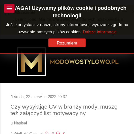
UWAGA! Używamy plików cookie i podobnych
Ostrzeżenie
technologii
JUser::_load: Nie można załadować danych użytkownika o
Jeśli korzystasz z naszej strony internetowej, wyrażasz zgodę na
ID: 360.
używanie naszych plików cookies.
Dalsze informacje
Rozumiem
środa, 22 czerwiec 2022 20:37
Czy wysyłając CV w branży mody, muszę
też załączyć list motywacyjny
Napisał
Wielkość Czcionki